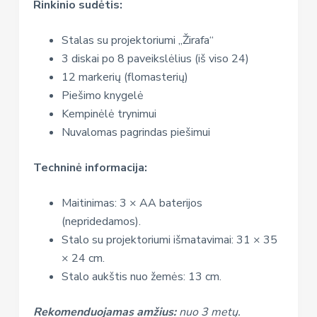
Rinkinio sudėtis:
Stalas su projektoriumi „Žirafa“
3 diskai po 8 paveikslėlius (iš viso 24)
12 markerių (flomasterių)
Piešimo knygelė
Kempinėlė trynimui
Nuvalomas pagrindas piešimui
Techninė informacija:
Maitinimas: 3 × AA baterijos
(nepridedamos).
Stalo su projektoriumi išmatavimai: 31 × 35
× 24 cm.
Stalo aukštis nuo žemės: 13 cm.
Rekomenduojamas amžius:
nuo 3 metų.