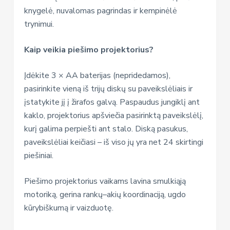
knygelė, nuvalomas pagrindas ir kempinėlė
trynimui.
Kaip veikia piešimo projektorius?
Įdėkite 3 × AA baterijas (nepridedamos),
pasirinkite vieną iš trijų diskų su paveikslėliais ir
įstatykite jį į žirafos galvą. Paspaudus jungiklį ant
kaklo, projektorius apšviečia pasirinktą paveikslėlį,
kurį galima perpiešti ant stalo. Diską pasukus,
paveikslėliai keičiasi – iš viso jų yra net 24 skirtingi
piešiniai.
Piešimo projektorius vaikams lavina smulkiąją
motoriką, gerina rankų–akių koordinaciją, ugdo
kūrybiškumą ir vaizduotę.