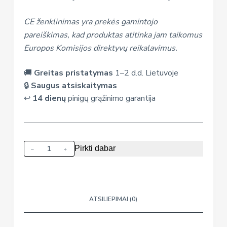
CE ženklinimas yra prekės gamintojo
pareiškimas, kad produktas atitinka jam taikomus
Europos Komisijos direktyvų reikalavimus.
🚚
Greitas pristatymas
1–2 d.d. Lietuvoje
🔒
Saugus atsiskaitymas
↩️
14 dienų
pinigų grąžinimo garantija
produkto
Pirkti dabar
kiekis:
Vaikiškas
projektorius–
piešimo
ATSILIEPIMAI (0)
stalas
„Žirafa“