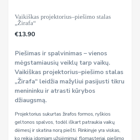
Vaikiškas projektorius–piešimo stalas
„Žirafa“
€
13.90
Piešimas ir spalvinimas – vienos
mėgstamiausių veiklų tarp vaikų.
Vaikiškas projektorius–piešimo stalas
„Žirafa“ leidžia mažyliui pasijusti tikru
menininku ir atrasti kūrybos
džiaugsmą.
Projektorius sukurtas žirafos formos, ryškios
geltonos spalvos, todėl iškart patraukia vaikų
dėmesį ir skatina norą piešti. Rinkinyje yra viskas,
ko reikia įdomiam užsiėmimui: flomasteriai, piešimo