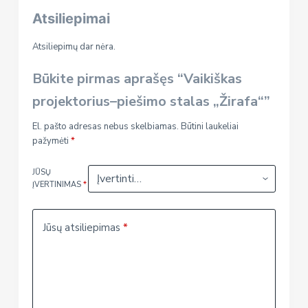
Atsiliepimai
Atsiliepimų dar nėra.
Būkite pirmas aprašęs “Vaikiškas
projektorius–piešimo stalas „Žirafa“”
El. pašto adresas nebus skelbiamas.
Būtini laukeliai
pažymėti
*
JŪSŲ
ĮVERTINIMAS
*
Jūsų atsiliepimas
*