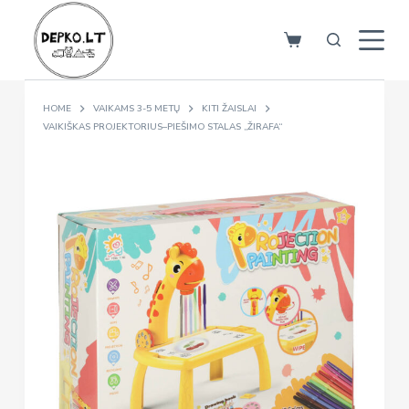
S
k
i
p
HOME
VAIKAMS 3-5 METŲ
KITI ŽAISLAI
t
VAIKIŠKAS PROJEKTORIUS–PIEŠIMO STALAS „ŽIRAFA“
o
c
o
n
t
e
n
t