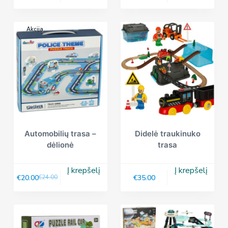
Akcija
Automobilių trasa –
Didelė traukinuko
dėlionė
trasa
Į krepšelį
Į krepšelį
€
20.00
€
35.00
€
24.00