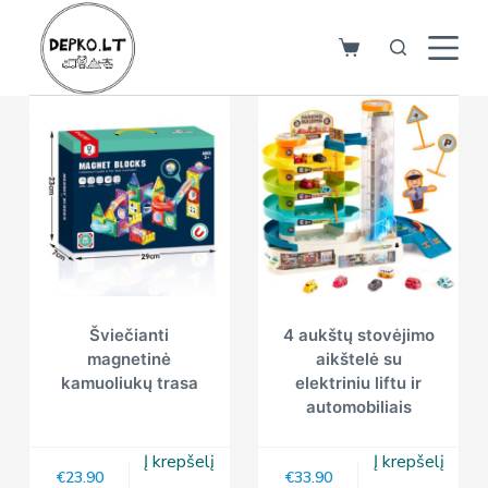
S
k
i
p
t
o
c
o
n
t
e
n
Šviečianti
4 aukštų stovėjimo
magnetinė
aikštelė su
t
kamuoliukų trasa
elektriniu liftu ir
automobiliais
Į krepšelį
Į krepšelį
€
23.90
€
33.90