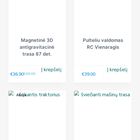
Magnetinė 3D
Pulteliu valdomas
antigravitacinė
RC Vienaragis
trasa 87 det.
Į krepšelį
Į krepšelį
€
36.90
€
39.00
€
39.00
Akcija