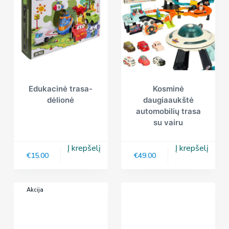
Edukacinė trasa-
Kosminė
dėlionė
daugiaaukštė
automobilių trasa
su vairu
Į krepšelį
Į krepšelį
€
15.00
€
49.00
Akcija