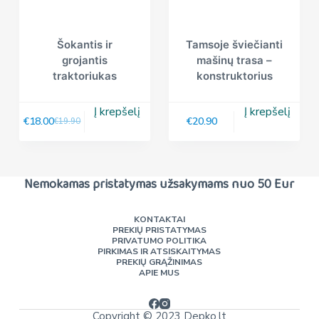
Šokantis ir
Tamsoje šviečianti
grojantis
mašinų trasa –
traktoriukas
konstruktorius
Į krepšelį
Į krepšelį
€
18.00
€
20.90
€
19.90
Nemokamas pristatymas užsakymams nuo 50 Eur
KONTAKTAI
PREKIŲ PRISTATYMAS
PRIVATUMO POLITIKA
PIRKIMAS IR ATSISKAITYMAS
PREKIŲ GRĄŽINIMAS
APIE MUS
Copyright © 2023 Depko.lt