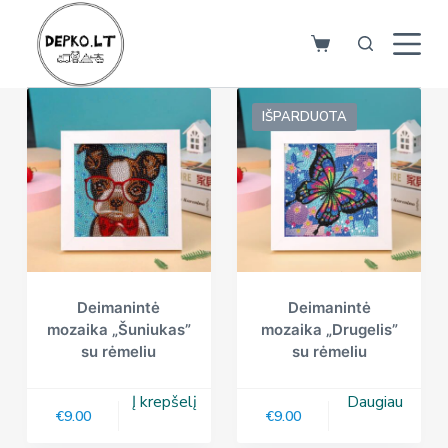
S
k
i
p
IŠPARDUOTA
t
o
c
o
n
t
e
n
Deimanintė
Deimanintė
mozaika „Šuniukas”
mozaika „Drugelis”
t
su rėmeliu
su rėmeliu
Į krepšelį
Daugiau
€
9.00
€
9.00