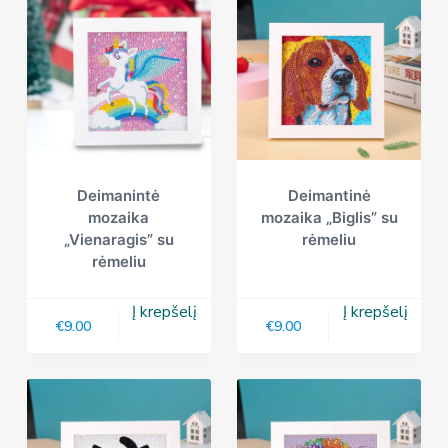
Deimanintė
Deimantinė
mozaika
mozaika „Biglis” su
„Vienaragis” su
rėmeliu
rėmeliu
Į krepšelį
Į krepšelį
€
9.00
€
9.00