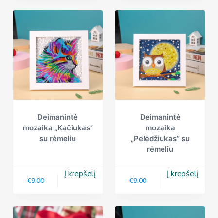
Deimanintė
Deimanintė
mozaika „Kačiukas”
mozaika
su rėmeliu
„Pelėdžiukas” su
rėmeliu
Į krepšelį
Į krepšelį
€
9.00
€
9.00