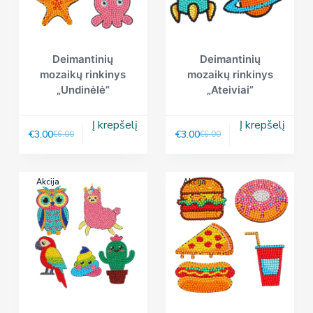
Deimantinių
Deimantinių
mozaikų rinkinys
mozaikų rinkinys
„Undinėlė”
„Ateiviai”
Į krepšelį
Į krepšelį
€
3.00
€
3.00
€
6.00
€
6.00
Akcija
Akcija