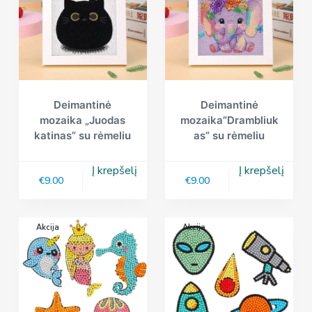
Deimantinė
Deimantinė
mozaika „Juodas
mozaika”Drambliuk
katinas” su rėmeliu
as” su rėmeliu
Į krepšelį
Į krepšelį
€
9.00
€
9.00
Akcija
Akcija