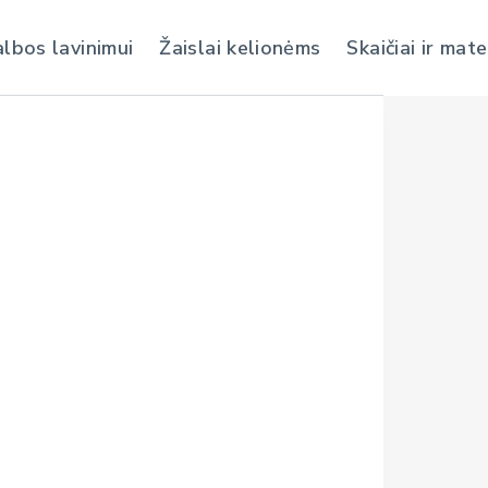
albos lavinimui
Žaislai kelionėms
Skaičiai ir mat