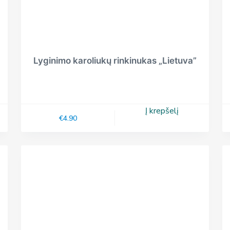
Lyginimo karoliukų rinkinukas „Lietuva”
Į krepšelį
€
4.90