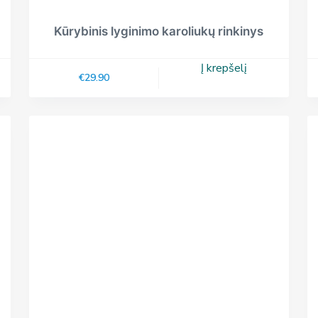
Kūrybinis lyginimo karoliukų rinkinys
Į krepšelį
€
29.90