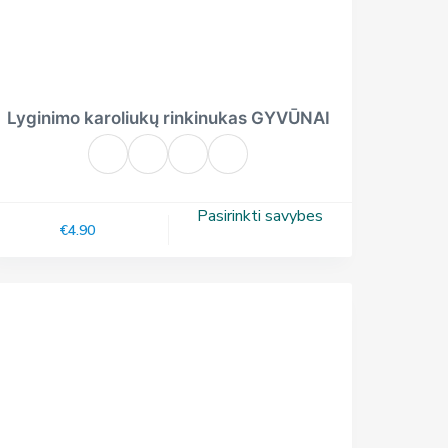
Lyginimo karoliukų rinkinukas GYVŪNAI
Pasirinkti savybes
€
4.90