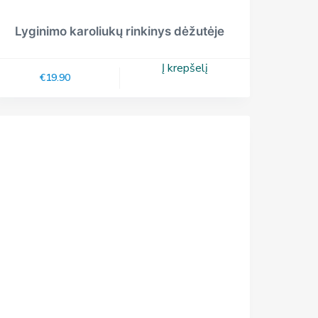
Lyginimo karoliukų rinkinys dėžutėje
Į krepšelį
€
19.90