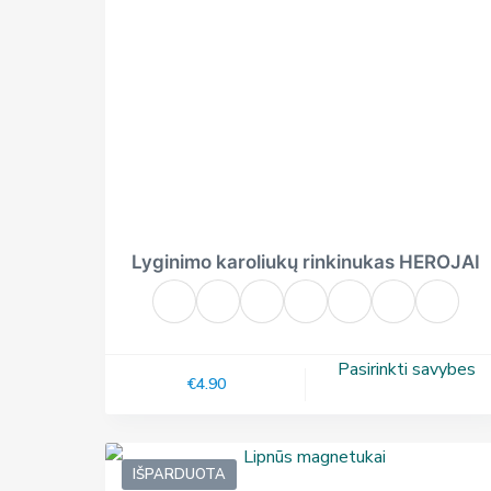
Lyginimo karoliukų rinkinukas HEROJAI
Pasirinkti savybes
€
4.90
IŠPARDUOTA