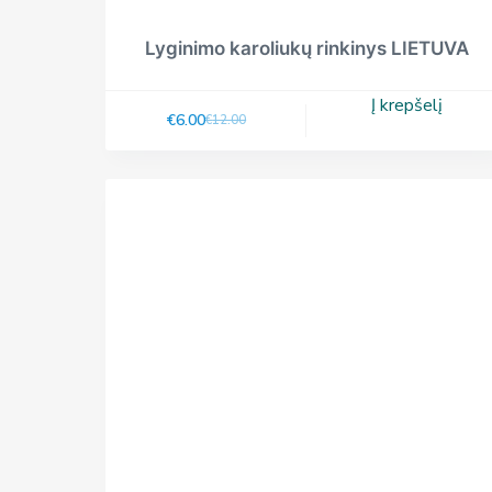
Lyginimo karoliukų rinkinys LIETUVA
Į krepšelį
€
6.00
€
12.00