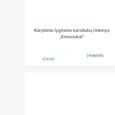
Kūrybinis lyginimo karoliukų rinkinys
„Emociukai”
Į krepšelį
€
20.00