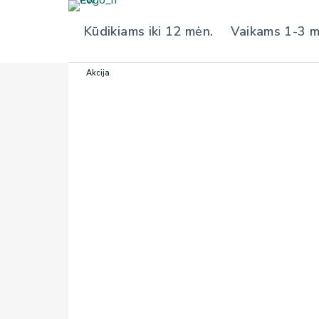
S
Kūdikiams iki 12 mėn.
Vaikams 1-3 
k
i
p
Akcija
t
o
c
o
n
t
e
n
t