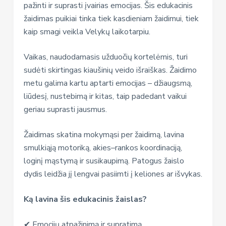
pažinti ir suprasti įvairias emocijas. Šis edukacinis
žaidimas puikiai tinka tiek kasdieniam žaidimui, tiek
kaip smagi veikla Velykų laikotarpiu.
Vaikas, naudodamasis užduočių kortelėmis, turi
sudėti skirtingas kiaušinių veido išraiškas. Žaidimo
metu galima kartu aptarti emocijas – džiaugsmą,
liūdesį, nustebimą ir kitas, taip padedant vaikui
geriau suprasti jausmus.
Žaidimas skatina mokymąsi per žaidimą, lavina
smulkiąją motoriką, akies–rankos koordinaciją,
loginį mąstymą ir susikaupimą. Patogus žaislo
dydis leidžia jį lengvai pasiimti į keliones ar išvykas.
Ką lavina šis edukacinis žaislas?
✔ Emocijų atpažinimą ir supratimą