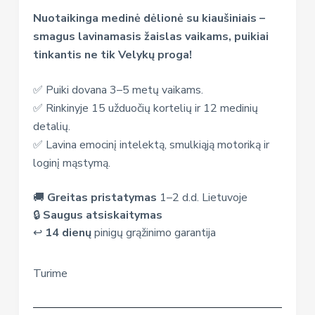
Nuotaikinga medinė dėlionė su kiaušiniais –
smagus lavinamasis žaislas vaikams, puikiai
tinkantis ne tik Velykų proga!
✅ Puiki dovana 3–5 metų vaikams.
✅ Rinkinyje 15 užduočių kortelių ir 12 medinių
detalių.
✅ Lavina emocinį intelektą, smulkiąją motoriką ir
loginį mąstymą.
🚚
Greitas pristatymas
1–2 d.d. Lietuvoje
🔒
Saugus atsiskaitymas
↩️
14 dienų
pinigų grąžinimo garantija
Turime