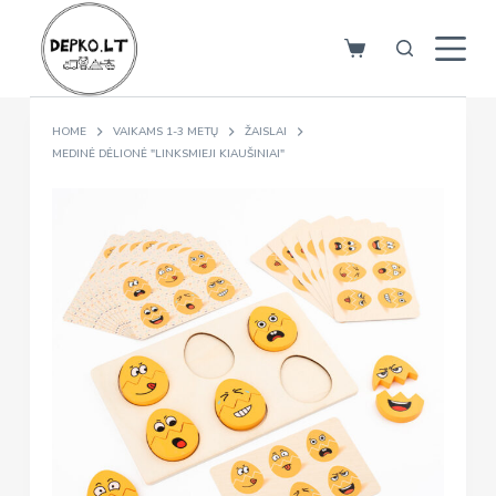
S
k
i
p
HOME
VAIKAMS 1-3 METŲ
ŽAISLAI
t
MEDINĖ DĖLIONĖ "LINKSMIEJI KIAUŠINIAI"
o
c
o
n
t
e
n
t