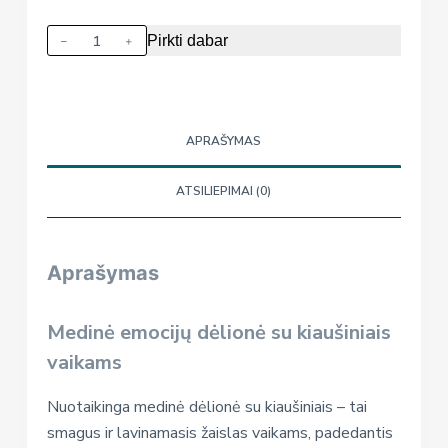
produkto
Pirkti dabar
kiekis:
Medinė
dėlionė
"Linksmieji
APRAŠYMAS
kiaušiniai"
ATSILIEPIMAI (0)
Aprašymas
Medinė emocijų dėlionė su kiaušiniais
vaikams
Nuotaikinga medinė dėlionė su kiaušiniais – tai
smagus ir lavinamasis žaislas vaikams, padedantis