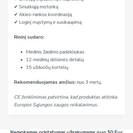
✔ Smulkiąją motoriką
✔ Akies–rankos koordinaciją
✔ Loginį mąstymą ir susikaupimą
Rininį sudaro:
Medinis žaidimo padėkliukas
12 medinių dėlionės detalių
15 užduočių kortelių
Rekomenduojamas amžius:
nuo 3 metų.
CE ženklinimas patvirtina, kad produktas atitinka
Europos Sąjungos saugos reikalavimus.
Nemokamas pristatymas užsakymams nuo 50 Eur