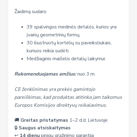
Žaidimą sudaro:
39 spalvingos medinės detalės, kurios yra
įvairių geometrinių formų.
30 iliustruotų kortelių su paveiksliukais,
kuriuos reikia sudėti.
Medžiaginis maišelis detalių laikymui.
Rekomenduojamas amžius:
nuo 3 m.
CE ženklinimas yra prekės gamintojo
pareiškimas, kad produktas atitinka jam taikomus
Europos Komisijos direktyvų reikalavimus.
🚚
Greitas pristatymas
1–2 d.d. Lietuvoje
🔒
Saugus atsiskaitymas
↩️
14 dienų
pinigų grąžinimo garantija