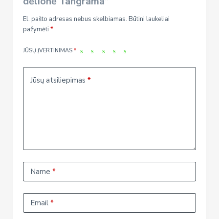
dėlionė Tangrama”
El. pašto adresas nebus skelbiamas.
Būtini laukeliai
pažymėti
*
JŪSŲ ĮVERTINIMAS
*
Jūsų atsiliepimas
*
Name
*
Email
*