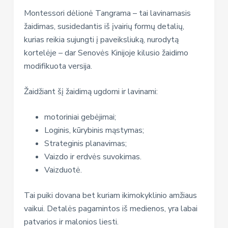
Montessori dėlionė Tangrama – tai lavinamasis
žaidimas, susidedantis iš įvairių formų detalių,
kurias reikia sujungti į paveiksliuką, nurodytą
kortelėje – dar Senovės Kinijoje kilusio žaidimo
modifikuota versija.
Žaidžiant šį žaidimą ugdomi ir lavinami:
motoriniai gebėjimai;
Loginis, kūrybinis mąstymas;
Strateginis planavimas;
Vaizdo ir erdvės suvokimas.
Vaizduotė.
Tai puiki dovana bet kuriam ikimokyklinio amžiaus
vaikui. Detalės pagamintos iš medienos, yra labai
patvarios ir malonios liesti.