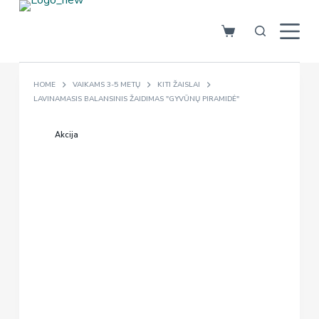
S
k
i
p
HOME
VAIKAMS 3-5 METŲ
KITI ŽAISLAI
t
LAVINAMASIS BALANSINIS ŽAIDIMAS "GYVŪNŲ PIRAMIDĖ"
o
c
Akcija
o
n
t
e
n
t