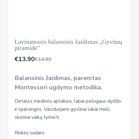
Lavinamasis balansinis žaidimas „Gyvūnų
piramidė”
€
13.90
€
14.90
Balansinis žaidimas, paremtas
Montessori ugdymo metodika.
Detalės medinės aptakios, labai patogaus dydžio
ir spalvingos. Vaizduojami gyvūnai labai mieli,
skatina vaiką tyrinėti.
Rinkinį sudaro: