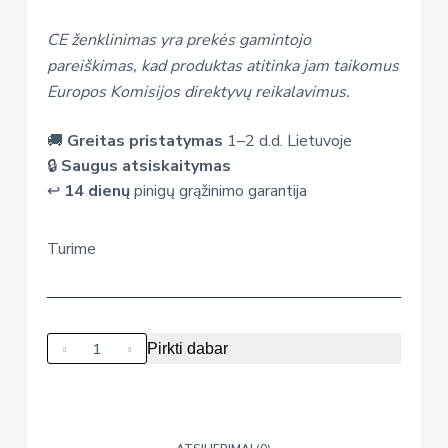
CE ženklinimas yra prekės gamintojo
pareiškimas, kad produktas atitinka jam taikomus
Europos Komisijos direktyvų reikalavimus.
🚚
Greitas pristatymas
1–2 d.d. Lietuvoje
🔒
Saugus atsiskaitymas
↩️
14 dienų
pinigų grąžinimo garantija
Turime
produkto
Pirkti dabar
kiekis:
Lavinamasis
balansinis
žaidimas