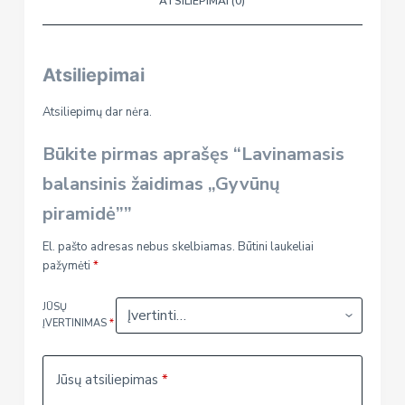
ATSILIEPIMAI (0)
"Gyvūnų
piramidė"
Atsiliepimai
Atsiliepimų dar nėra.
Būkite pirmas aprašęs “Lavinamasis
balansinis žaidimas „Gyvūnų
piramidė””
El. pašto adresas nebus skelbiamas.
Būtini laukeliai
pažymėti
*
JŪSŲ
ĮVERTINIMAS
*
Jūsų atsiliepimas
*