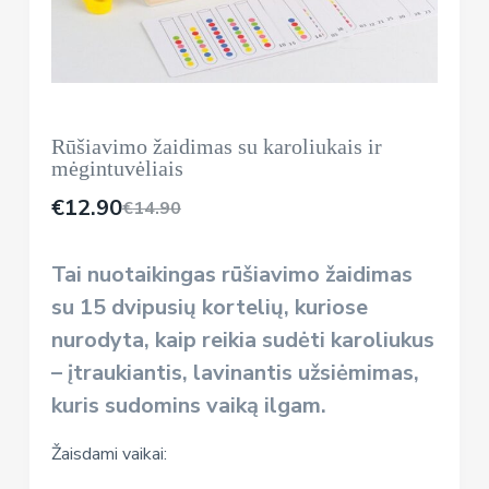
Rūšiavimo žaidimas su karoliukais ir
mėgintuvėliais
€
12.90
€
14.90
Tai nuotaikingas rūšiavimo žaidimas
su 15 dvipusių kortelių, kuriose
nurodyta, kaip reikia sudėti karoliukus
– įtraukiantis, lavinantis užsiėmimas,
kuris sudomins vaiką ilgam.
Žaisdami vaikai: