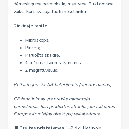
dėmesingumą bei mokslinį mąstymą. Puiki dovana
vaikui, kuris svajoja tapti mokslininku!
Rinkinyje rasite:
Mikroskopą.
Pincetą.
Paruoštą skaidrę.
4 tuščias skaidres tyrimams.
2 mėgintuvėlius.
Reikalingos 2x AA baterijomis (nepridedamos).
CE ženklinimas yra prekės gamintojo
pareiškimas, kad produktas atitinka jam taikomus
Europos Komisijos direktyvų reikalavimus.
🚚
Greitas pristatymas
1–2 d.d. Lietuvoje