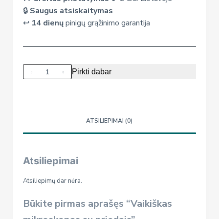
🔒
Saugus atsiskaitymas
↩️
14 dienų
pinigų grąžinimo garantija
produkto
Pirkti dabar
kiekis:
Vaikiškas
mikroskopas
su
ATSILIEPIMAI (0)
priedais
Atsiliepimai
Atsiliepimų dar nėra.
Būkite pirmas aprašęs “Vaikiškas