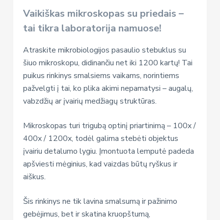
Vaikiškas mikroskopas su priedais –
tai tikra laboratorija namuose!
Atraskite mikrobiologijos pasaulio stebuklus su
šiuo mikroskopu, didinančiu net iki 1200 kartų! Tai
puikus rinkinys smalsiems vaikams, norintiems
pažvelgti į tai, ko plika akimi nepamatysi – augalų,
vabzdžių ar įvairių medžiagų struktūras.
Mikroskopas turi trigubą optinį priartinimą – 100x /
400x / 1200x, todėl galima stebėti objektus
įvairiu detalumo lygiu. Įmontuota lemputė padeda
apšviesti mėginius, kad vaizdas būtų ryškus ir
aiškus.
Šis rinkinys ne tik lavina smalsumą ir pažinimo
gebėjimus, bet ir skatina kruopštumą,