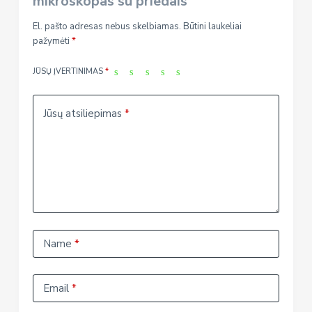
mikroskopas su priedais”
El. pašto adresas nebus skelbiamas.
Būtini laukeliai
pažymėti
*
JŪSŲ ĮVERTINIMAS
*
Jūsų atsiliepimas
*
Name
*
Email
*