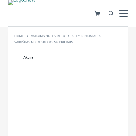
S
k
i
p
HOME
VAIKAMS NUO 5 METŲ
STEM RINKINIAI
t
VAIKIŠKAS MIKROSKOPAS SU PRIEDAIS
o
c
Akcija
o
n
t
e
n
t