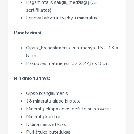
Pagaminta iš saugių medžiagų (CE
sertifikatas)
Lengva laikyti ir tvarkyti mineralus
Išmatavimai:
Gipso „brangakmenio“ matmenys: 15 × 13 ×
8 cm
Pakuotės matmenys: 37 × 27,5 × 9 cm
Rinkinio turinys:
Gipso brangakmenis
18 mineralų gipso kristale
Mineralų ekspozicijos dėžutė su stoveliu
Mineralų karoliai
Didinamasis stiklas
Purkštuko buteliukas