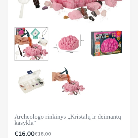
Archeologo rinkinys „Kristalų ir deimantų
kasykla“
€
16.00
€
18.00