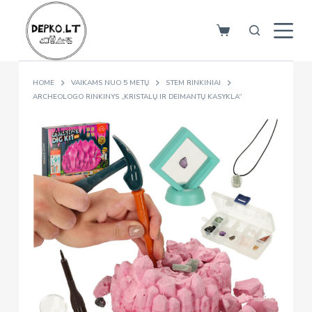
S
k
i
p
HOME
VAIKAMS NUO 5 METŲ
STEM RINKINIAI
t
ARCHEOLOGO RINKINYS „KRISTALŲ IR DEIMANTŲ KASYKLA“
o
c
Akcija
o
n
t
e
n
t