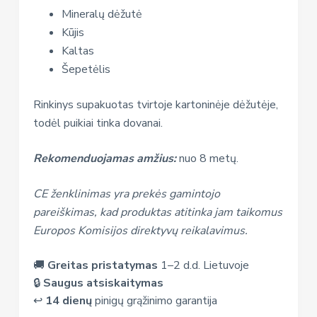
Mineralų dėžutė
Kūjis
Kaltas
Šepetėlis
Rinkinys supakuotas tvirtoje kartoninėje dėžutėje,
todėl puikiai tinka dovanai.
Rekomenduojamas amžius:
nuo 8 metų.
CE ženklinimas yra prekės gamintojo
pareiškimas, kad produktas atitinka jam taikomus
Europos Komisijos direktyvų reikalavimus.
🚚
Greitas pristatymas
1–2 d.d. Lietuvoje
🔒
Saugus atsiskaitymas
↩️
14 dienų
pinigų grąžinimo garantija