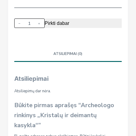
produkto
Pirkti dabar
kiekis:
Archeologo
rinkinys
„Kristalų
ATSILIEPIMAI (0)
ir
deimantų
kasykla“
Atsiliepimai
Atsiliepimų dar nėra.
Būkite pirmas aprašęs “Archeologo
rinkinys „Kristalų ir deimantų
kasykla“”