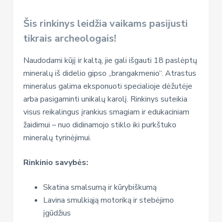
Šis rinkinys leidžia vaikams pasijusti
tikrais archeologais!
Naudodami kūjį ir kaltą, jie gali išgauti 18 paslėptų
mineralų iš didelio gipso „brangakmenio“. Atrastus
mineralus galima eksponuoti specialioje dėžutėje
arba pasigaminti unikalų karolį. Rinkinys suteikia
visus reikalingus įrankius smagiam ir edukaciniam
žaidimui – nuo didinamojo stiklo iki purkštuko
mineralų tyrinėjimui.
Rinkinio savybės:
Skatina smalsumą ir kūrybiškumą
Lavina smulkiąją motoriką ir stebėjimo
įgūdžius