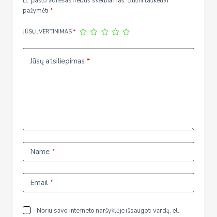
El. pašto adresas nebus skelbiamas.
Būtini laukeliai
pažymėti
*
JŪSŲ ĮVERTINIMAS
*
Jūsų atsiliepimas
*
Name
*
Email
*
Noriu savo interneto naršyklėje išsaugoti vardą, el.