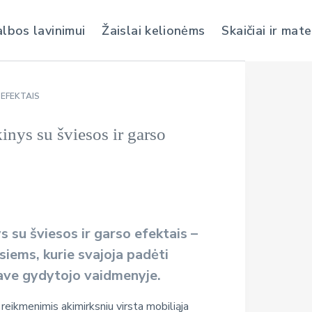
albos lavinimui
Žaislai kelionėms
Skaičiai ir mat
 EFEKTAIS
inys su šviesos ir garso
s su šviesos ir garso efektais –
siems, kurie svajoja padėti
 save gydytojo vaidmenyje.
eikmenimis akimirksniu virsta mobiliąja