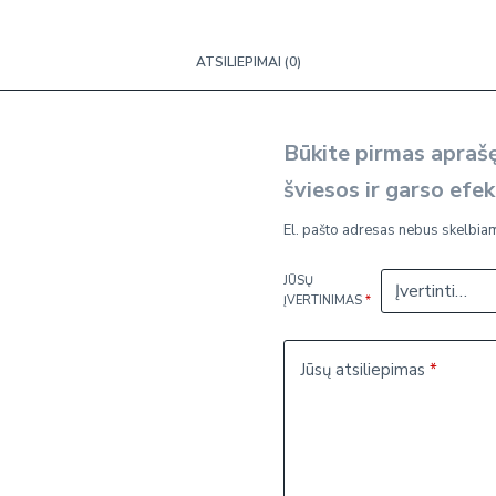
rinkinys
su
ATSILIEPIMAI (0)
šviesos
ir
garso
Būkite pirmas aprašę
efektais
šviesos ir garso efek
El. pašto adresas nebus skelbia
JŪSŲ
ĮVERTINIMAS
*
Jūsų atsiliepimas
*