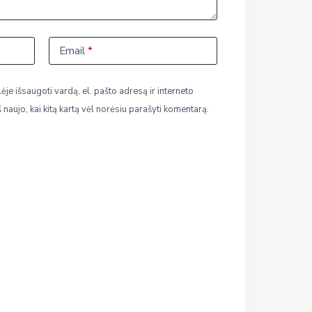
Email
*
ėje išsaugoti vardą, el. pašto adresą ir interneto
š naujo, kai kitą kartą vėl norėsiu parašyti komentarą.