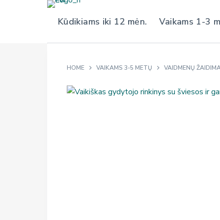
S
Kūdikiams iki 12 mėn.
Vaikams 1-3 
k
i
p
t
HOME
VAIKAMS 3-5 METŲ
VAIDMENŲ ŽAIDIMA
o
c
o
n
t
e
n
t