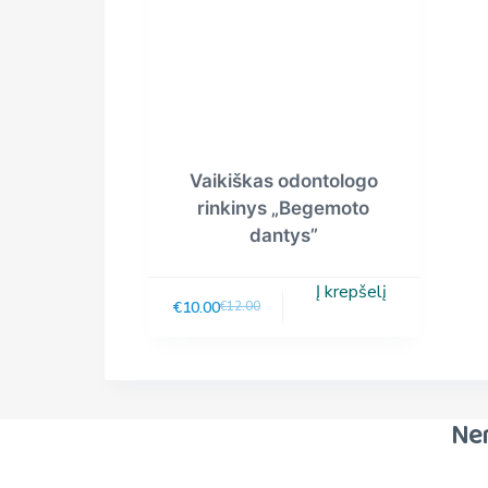
Vaikiškas odontologo
rinkinys „Begemoto
dantys”
Į krepšelį
€
10.00
€
12.00
Ne