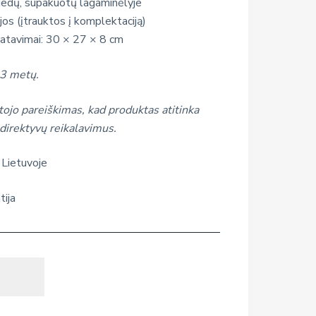
priedų, supakuotų lagaminėlyje
os (įtrauktos į komplektaciją)
atavimai: 30 × 27 × 8 cm
 3 metų.
ojo pareiškimas, kad produktas atitinka
direktyvų reikalavimus.
 Lietuvoje
tija