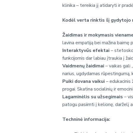
klinika – tereikia jį atidaryti ir pra
Kodėl verta rinktis šį gydytojo 
Žaidimas ir mokymasis vienam
lavina empatiją bei mažina baimę pr
Interaktyvūs efektai
– stetoskop
funkcijomis dar labiau įtraukia į žai
Vaidmenų žaidimai
– vaikas gali
narius, ugdydamas rūpestingumą, k
Puiki dovana vaikui
– edukacinis ž
progai. Skatina socialinių ir emoci
Lagaminėlis su užsegimais
– vis
patogu pasiimti į kelionę, darželį a
Techninė informacija: