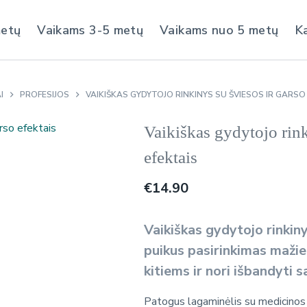
metų
Vaikams 3-5 metų
Vaikams nuo 5 metų
K
I
PROFESIJOS
VAIKIŠKAS GYDYTOJO RINKINYS SU ŠVIESOS IR GARSO
Vaikiškas gydytojo rink
efektais
€
14.90
Vaikiškas gydytojo rinkiny
puikus pasirinkimas mažie
kitiems ir nori išbandyti
Patogus lagaminėlis su medicinos r