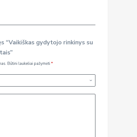
s “Vaikiškas gydytojo rinkinys su
tais”
mas.
Būtini laukeliai pažymėti
*