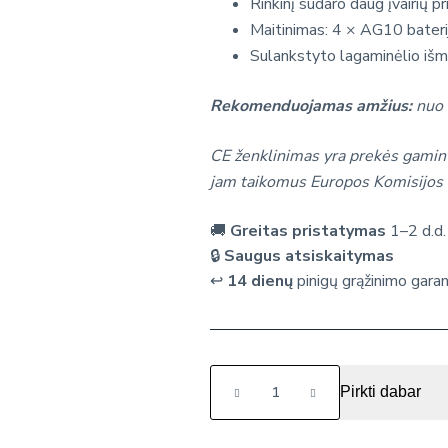
Rinkinį sudaro daug įvairių 
Maitinimas: 4 × AG10 baterij
Sulankstyto lagaminėlio išm
Rekomenduojamas amžius:
nuo
CE ženklinimas yra prekės gamint
jam taikomus Europos Komisijos 
🚚
Greitas pristatymas
1–2 d.d.
🔒
Saugus atsiskaitymas
↩️
14 dienų
pinigų grąžinimo garan
produkto
Pirkti dabar
kiekis:
Vaikiškas
gydytojo