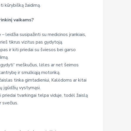
dėti kūrybišką žaidimą.
rinkinį vaikams?
e
– leidžia susipažinti su medicinos įrankiais,
ieš tikrus vizitus pas gydytoją.
as ir kiti priedai su šviesos bei garso
dimą.
 „gydyti“ meškučius, lėles ar net šeimos
antrybę ir smulkiąją motoriką.
aislas tinka gimtadieniui, Kalėdoms ar kitai
nių įgūdžių vystymąsi.
i priedai tvarkingai telpa viduje, todėl žaislą
r svečius.