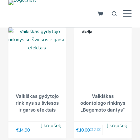
S
k
i
p
Akcija
t
o
c
o
n
t
e
n
Vaikiškas gydytojo
Vaikiškas
rinkinys su šviesos
odontologo rinkinys
t
ir garso efektais
„Begemoto dantys”
Į krepšelį
Į krepšelį
€
14.90
€
10.00
€
12.00