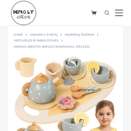
S
k
i
p
HOME
VAIKAMS 3-5 METŲ
VAIDMENŲ ŽAIDIMAI
t
VIRTUVĖLĖS IR PARDUOTUVĖS
o
MEDINIS ARBATOS SERVIZO RINKINUKAS „KRUZZEL“
c
o
n
t
e
n
t