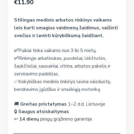
€
11.90
Stilingas medinis arbatos rinkinys vaikams
leis kurti smagius vaidmenų žaidimus, vaišinti
svečius ir lavinti kūrybiškumą žaidžiant.
✅
Puikiai tinka vaikams nuo 3 iki 5 metų.
✅
Rinkinyje arbatinukas, puodeliai, lėkštutės,
šaukšteliai, sausainiai, citrina, arbatos pakelis ir
serviravimo padėklas.
✅Kokybiškas medinis rinkinys lavina vaizduotę,
bendravimo įgūdžius ir smulkiąją motoriką.
🚚
Greitas pristatymas
1–2 d.d. Lietuvoje
🔒
Saugus atsiskaitymas
↩️
14 dienų
pinigų grąžinimo garantija