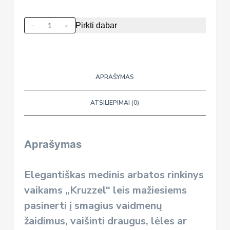
produkto
Pirkti dabar
kiekis:
Medinis
arbatos
servizo
APRAŠYMAS
rinkinukas
„Kruzzel“
ATSILIEPIMAI (0)
Aprašymas
Elegantiškas medinis arbatos rinkinys
vaikams „Kruzzel“ leis mažiesiems
pasinerti į smagius vaidmenų
žaidimus, vaišinti draugus, lėles ar