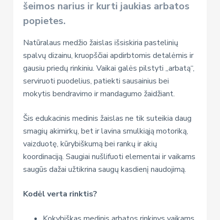
šeimos narius ir kurti jaukias arbatos
popietes.
Natūralaus medžio žaislas išsiskiria pastelinių
spalvų dizainu, kruopščiai apdirbtomis detalėmis ir
gausiu priedų rinkiniu. Vaikai galės pilstyti „arbatą“,
serviruoti puodelius, patiekti sausainius bei
mokytis bendravimo ir mandagumo žaidžiant.
Šis edukacinis medinis žaislas ne tik suteikia daug
smagių akimirkų, bet ir lavina smulkiąją motoriką,
vaizduotę, kūrybiškumą bei rankų ir akių
koordinaciją. Saugiai nušlifuoti elementai ir vaikams
saugūs dažai užtikrina saugų kasdienį naudojimą.
Kodėl verta rinktis?
Kokybiškas medinis arbatos rinkinys vaikams