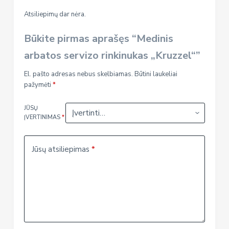
Atsiliepimų dar nėra.
Būkite pirmas aprašęs “Medinis
arbatos servizo rinkinukas „Kruzzel“”
El. pašto adresas nebus skelbiamas.
Būtini laukeliai
pažymėti
*
JŪSŲ
ĮVERTINIMAS
*
Jūsų atsiliepimas
*