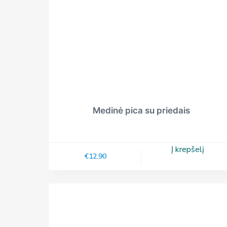
Medinė pica su priedais
Į krepšelį
€
12.90