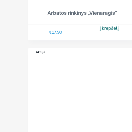
Arbatos rinkinys „Vienaragis”
Į krepšelį
€
17.90
Akcija