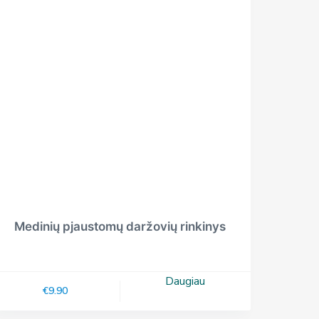
Medinių pjaustomų daržovių rinkinys
Daugiau
€
9.90