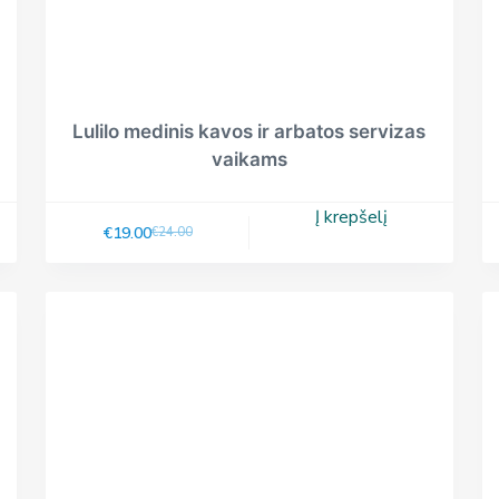
Lulilo medinis kavos ir arbatos servizas
vaikams
Į krepšelį
€
19.00
€
24.00