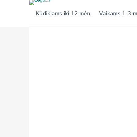
S
Kūdikiams iki 12 mėn.
Vaikams 1-3 
k
i
p
t
o
c
o
n
t
e
n
t