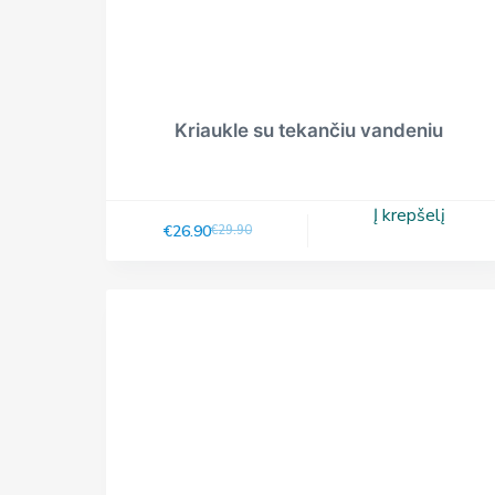
Kriaukle su tekančiu vandeniu
Į krepšelį
€
26.90
€
29.90