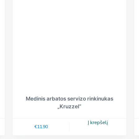
Medinis arbatos servizo rinkinukas
„Kruzzel“
Į krepšelį
€
11.90