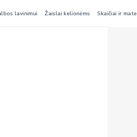
albos lavinimui
Žaislai kelionėms
Skaičiai ir mat