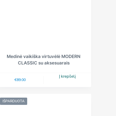
Medinė vaikiška virtuvėlė MODERN
CLASSIC su aksesuarais
Į krepšelį
€
89.00
IŠPARDUOTA