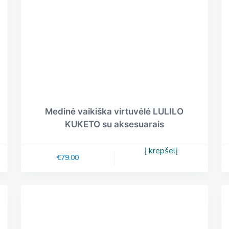
Medinė vaikiška virtuvėlė LULILO
KUKETO su aksesuarais
Į krepšelį
€
79.00