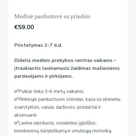
Medinė parduotuvė su priedais
€
59.00
Pristatymas 3-7 d.d.
Didelis medinis prekybos centras vaikams –
įtraukiantis lavinamasis žaidimas mažiesiems
pardavėjams ir pirkėjams.
✅
Puikiai tinka 3-6 metų vaikams.
✅
Rinkinyje parduotuvės stendas, kasa su skeneriu,
svarstyklės, vaisiai, daržovės, produktai ir
aksesuarai
✅
Lavina vaizduotę, socialinius įgūdžius,
bendravimą, kūrybiškumą ir smulkiąją motoriką.