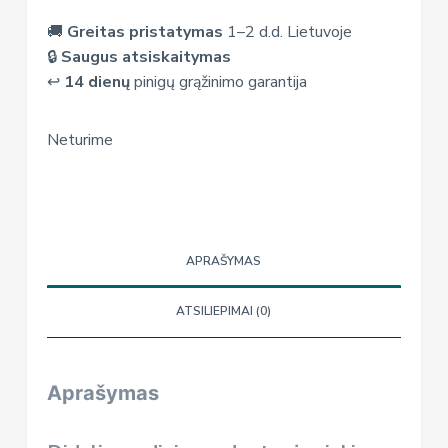
🚚
Greitas pristatymas
1–2 d.d. Lietuvoje
🔒
Saugus atsiskaitymas
↩️
14 dienų
pinigų grąžinimo garantija
Neturime
APRAŠYMAS
ATSILIEPIMAI (0)
Aprašymas