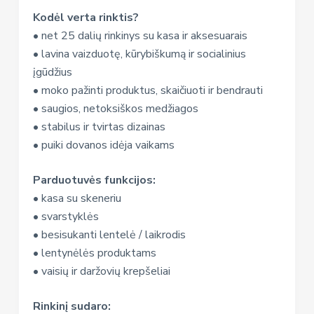
Kodėl verta rinktis?
• net 25 dalių rinkinys su kasa ir aksesuarais
• lavina vaizduotę, kūrybiškumą ir socialinius
įgūdžius
• moko pažinti produktus, skaičiuoti ir bendrauti
• saugios, netoksiškos medžiagos
• stabilus ir tvirtas dizainas
• puiki dovanos idėja vaikams
Parduotuvės funkcijos:
• kasa su skeneriu
• svarstyklės
• besisukanti lentelė / laikrodis
• lentynėlės produktams
• vaisių ir daržovių krepšeliai
Rinkinį sudaro: