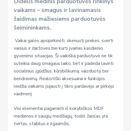
Didelis medinis parduotuvės rinkinys
vaikams – smagus ir lavinamasis
žaidimas mažiesiems parduotuvės
šeimininkams.
Vaikai galės apsipirkinėti, skenuoti prekes, sverti
vaisius ir daržoves bei kurti įvairias kasdienio
gyvenimo situacijas. Ši vaikiška parduotuvė ne tik
suteikia daug smagaus laiko, bet ir padeda lavinti
socialinius įgūdžius, kūrybiškumą, vaizduotę bei
bendravimą. Realistiški aksesuarai ir funkcijos
leidžia vaikams įsijausti į tikro pardavėjo ar pirkėjo
vaidmenį.
Visi elementai pagaminti iš kokybiškos MDF
medienos ir saugių medžiagų, todėl žaislas yra
tvirtas, stabilus ir ilgaamžis.