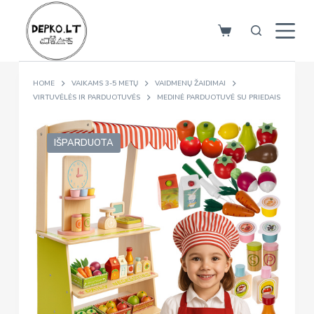
S
k
i
p
HOME
VAIKAMS 3-5 METŲ
VAIDMENŲ ŽAIDIMAI
t
VIRTUVĖLĖS IR PARDUOTUVĖS
MEDINĖ PARDUOTUVĖ SU PRIEDAIS
o
c
o
IŠPARDUOTA
n
t
e
n
t