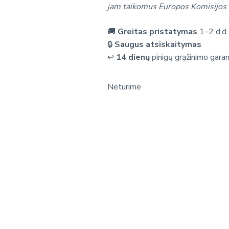
jam taikomus Europos Komisijos 
🚚
Greitas pristatymas
1–2 d.d.
🔒
Saugus atsiskaitymas
↩️
14 dienų
pinigų grąžinimo garan
Neturime