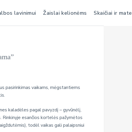
albos lavinimui
Žaislai kelionėms
Skaičiai ir mat
rama”
us pasirinkimas vaikams, mėgstantiems
is.
nes kaladėles pagal pavyzdį – gyvūnėlį,
. Rinkinyje esančios kortelės pažymėtos
aigždutėmis), todėl vaikas gali palaipsniui