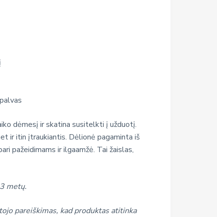
į
spalvas
iko dėmesį ir skatina susitelkti į užduotį.
t ir itin įtraukiantis. Dėlionė pagaminta iš
ari pažeidimams ir ilgaamžė. Tai žaislas,
.
 3 metų.
ojo pareiškimas, kad produktas atitinka