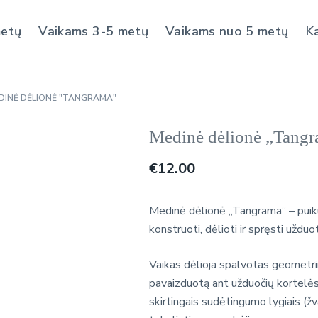
metų
Vaikams 3-5 metų
Vaikams nuo 5 metų
K
DINĖ DĖLIONĖ "TANGRAMA"
Medinė dėlionė „Tang
€
12.00
Medinė dėlionė „Tangrama” – puik
konstruoti, dėlioti ir spręsti užduot
Vaikas dėlioja spalvotas geometri
pavaizduotą ant užduočių kortelės
skirtingais sudėtingumo lygiais (žv