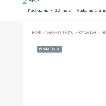
S
Kūdikiams iki 12 mėn.
Vaikams 1-3 
k
i
p
t
HOME
VAIKAMS 3-5 METŲ
KITI ŽAISLAI
ME
o
c
o
IŠPARDUOTA
n
t
e
n
t