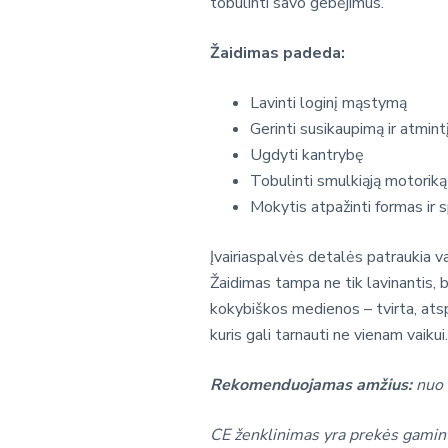
tobulinti savo gebėjimus.
Žaidimas padeda:
Lavinti loginį mąstymą
Gerinti susikaupimą ir atmint
Ugdyti kantrybę
Tobulinti smulkiąją motoriką
Mokytis atpažinti formas ir 
Įvairiaspalvės detalės patraukia va
Žaidimas tampa ne tik lavinantis, be
kokybiškos medienos – tvirta, atsp
kuris gali tarnauti ne vienam vaikui
Rekomenduojamas amžius:
nuo
CE ženklinimas yra prekės gamint