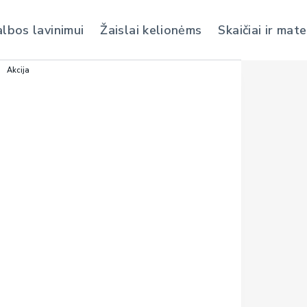
albos lavinimui
Žaislai kelionėms
Skaičiai ir mat
Akcija