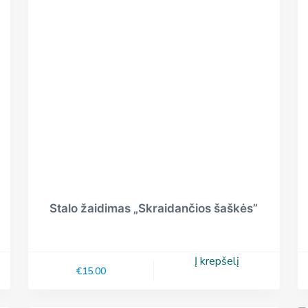
Stalo žaidimas „Skraidančios šaškės”
Į krepšelį
€
15.00