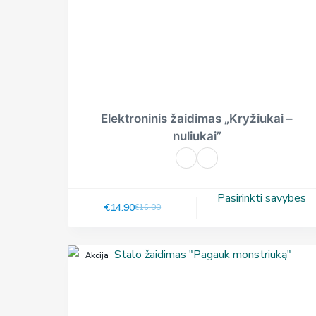
Elektroninis žaidimas „Kryžiukai –
nuliukai”
Pasirinkti savybes
€
14.90
€
16.00
Akcija