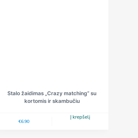
Stalo žaidimas „Crazy matching“ su
kortomis ir skambučiu
Į krepšelį
€
6.90