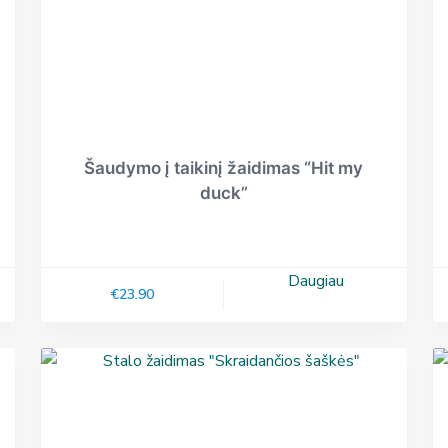
Šaudymo į taikinį žaidimas “Hit my
duck”
Daugiau
€
23.90