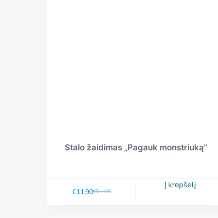
Stalo žaidimas „Pagauk monstriuką”
Į krepšelį
€
11.90
€
15.00