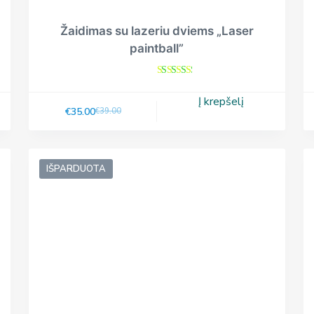
Žaidimas su lazeriu dviems „Laser
paintball”
Įvertini
mas:
5.00
iš
Į krepšelį
5
€
35.00
€
39.00
IŠPARDUOTA