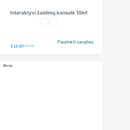
Interaktyvi žaidimų konsolė 10in1
Pasirinkti savybes
€
14.00
€
15.00
Akcija