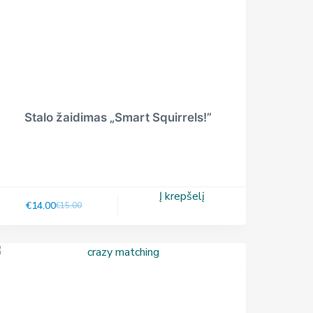
Stalo žaidimas „Smart Squirrels!”
Į krepšelį
€
14.00
€
15.00