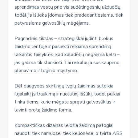
sprendimas vestų prie vis sudėtingesnių užduočių,
todėl jis išlieka įdomus tiek pradedantiesiems, tiek
patyrusiems galvosūkių mėgėjams.
Pagrindinis tikslas – strategiškai judinti blokus
žaidimo lentoje ir pasiekti reikiamą sprendimą
laikantis taisyklės, kad kaladėlių negalima kelti –
jas galima tik slankioti. Tai reikalauja susikaupimo,
planavimo ir loginio mąstymo.
Dėl daugybės skirtingų lygių žaidimas suteikia
ilgalaikį įsitraukimą ir nuolatinį iššūkį, todėl puikiai
tinka tiems, kurie mėgsta spręsti galvosūkius ir
lavinti protą žaidimo forma.
Kompaktiškas dizainas leidžia žaidimą patogiai
naudoti tiek namuose, tiek kelionėse, o tvirta ABS