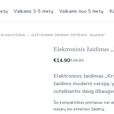
metų
Vaikams 3-5 metų
Vaikams nuo 5 metų
K
 IR GALVOSŪKIAI
ELEKTRONINIS ŽAIDIMAS "KRYŽIUKAI - NULIUKAI"
Elektroninis žaidimas 
€
14.90
€
16.00
Elektroninis žaidimas „Kryž
žaidimo moderni versija, 
suteikiantis daug džiaug
Šis kompaktiškas prietaisas turi du 
nuliukų bei atminties žaidimą.