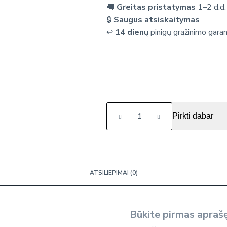
🚚
Greitas pristatymas
1–2 d.d.
🔒
Saugus atsiskaitymas
↩️
14 dienų
pinigų grąžinimo garan
produkto
Pirkti dabar
kiekis:
Elektroninis
žaidimas
"Kryžiukai
-
ATSILIEPIMAI (0)
nuliukai"
Būkite pirmas aprašę