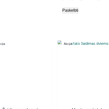
Paskelbti
cija
Akcija