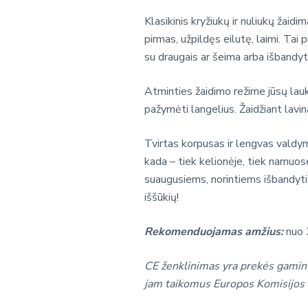
Klasikinis kryžiukų ir nuliukų žaidi
pirmas, užpildęs eilutę, laimi. Ta
su draugais ar šeima arba išbandyti
Atminties žaidimo režime jūsų lauki
pažymėti langelius. Žaidžiant lavi
Tvirtas korpusas ir lengvas valdym
kada – tiek kelionėje, tiek namuos
suaugusiems, norintiems išbandyti 
iššūkių!
Rekomenduojamas amžius:
nuo 
CE ženklinimas yra prekės gamint
jam taikomus Europos Komisijos 