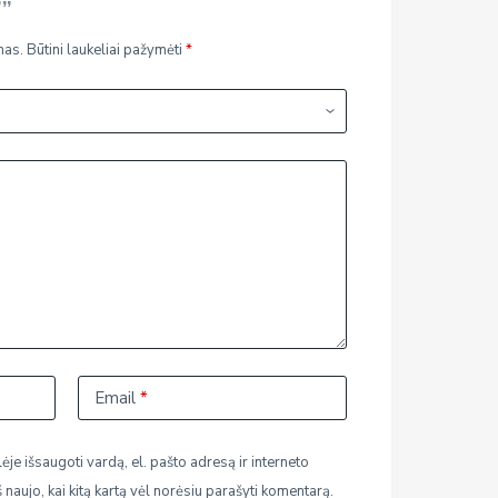
””
mas.
Būtini laukeliai pažymėti
*
Email
*
ėje išsaugoti vardą, el. pašto adresą ir interneto
š naujo, kai kitą kartą vėl norėsiu parašyti komentarą.