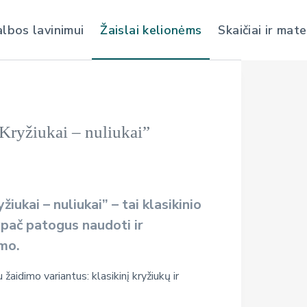
albos lavinimui
Žaislai kelionėms
Skaičiai ir mat
„Kryžiukai – nuliukai”
iukai – nuliukai” – tai klasikinio
ypač patogus naudoti ir
smo.
žaidimo variantus: klasikinį kryžiukų ir