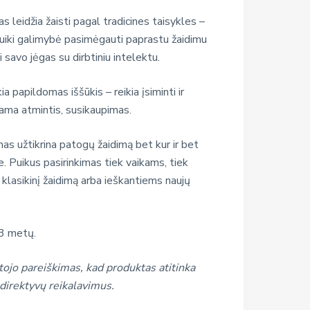
mas leidžia žaisti pagal tradicines taisykles –
i puiki galimybė pasimėgauti paprastu žaidimu
 savo jėgas su dirbtiniu intelektu.
a papildomas iššūkis – reikia įsiminti ir
nama atmintis, susikaupimas.
as užtikrina patogų žaidimą bet kur ir bet
e. Puikus pasirinkimas tiek vaikams, tiek
klasikinį žaidimą arba ieškantiems naujų
3 metų.
ojo pareiškimas, kad produktas atitinka
direktyvų reikalavimus.