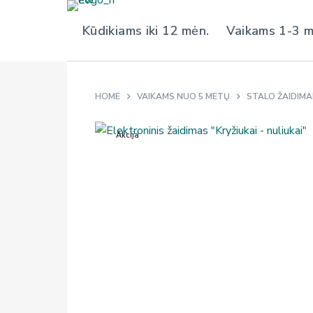
S
Kūdikiams iki 12 mėn.
Vaikams 1-3 
k
i
p
t
HOME
VAIKAMS NUO 5 METŲ
STALO ŽAIDIMAI
o
c
Akcija
o
n
t
e
n
t