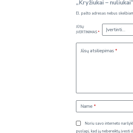
„Kryžiukai – nuliukai
El. pašto adresas nebus skelbia
JŪSŲ
ĮVERTINIMAS
*
Jūsų atsiliepimas
*
Name
*
Noriu savo interneto naršykl
puslapį, kad jų nebereiktų įvesti i