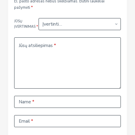
El. pašto adresas nebus skelbiamas.
Būtini laukeliai
pažymėti
*
JŪSŲ
ĮVERTINIMAS
*
Jūsų atsiliepimas
*
Name
*
Email
*