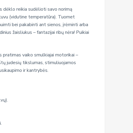
s dėklo reikia sudėlioti savo norimą
gintuvu (vidutine temperatūra). Tuomet
imti bei pakabinti ant sienos, įrėminti arba
ius žaisliukus – fantazijai ribų nėra! Puikiai
s pratimas vaiko smulkiajai motorikai –
rštų judesių tikslumas, stimuliuojamos
sikaupimo ir kantrybės.
vų).
.