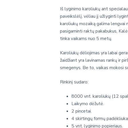
Iš lyginimo karoliukų ant specialau
paveikslėlį, vėliau jį užlyginti ly
karoliukų mozaiką galima lengvai nu
pasigaminti raktų pakabukus, Kalėdin
tinka vaikams nuo 5 metų.
Karoliukų dėliojimas yra labai gera
žaidžiant yra lavinamas rankų ir pi
smegenys. Be to, vaikas mokosi su
Rinkinį sudaro:
8000 vnt. karoliukų (12 spal
Laikymo dėžutė.
2 pincetai.
4 skirtingų formų padėkliukai
5 vnt. lyginimo popieriaus.