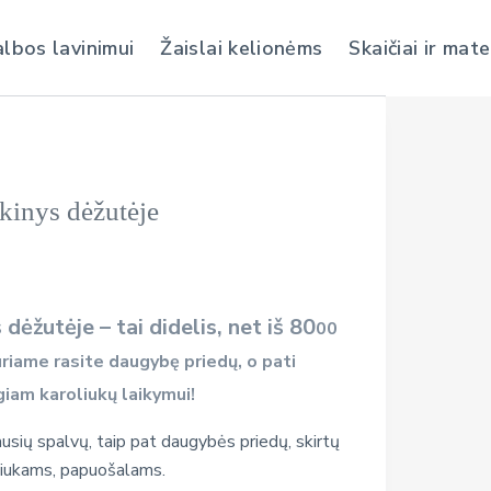
albos lavinimui
Žaislai kelionėms
Skaičiai ir mat
kinys dėžutėje
dėžutėje – tai didelis, net iš 80
00
uriame rasite daugybę priedų, o pati
giam karoliukų laikymui!
ausių spalvų, taip pat daugybės priedų, skirtų
liukams, papuošalams.