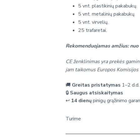
5 vnt. plastikinių pakabukų.
5 vnt. metalinių pakabukų.
5 vnt. virvelių.
25 trafaretai.
Rekomenduojamas amžius: nuo 
CE ženklinimas yra prekės gamint
jam taikomus Europos Komisijos 
🚚
Greitas pristatymas
1–2 d.d.
🔒
Saugus atsiskaitymas
↩️
14 dienų
pinigų grąžinimo garan
Turime