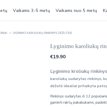
metų
Vaikams 3-5 metų
Vaikams nuo 5 metų
K
INIAI
LYGINIMO KAROLIUKŲ RINKINYS DĖŽUTĖJE
Lyginimo karoliukų rin
€
19.90
Lyginimo kroliukų rinkinys 
karoliukų sudarytas rinkinys, k
dėžutė idealiai pritaikyta pato
Rinkinys sudarytas iš 12 populiari
gaminti raktų pakabukams, padėk