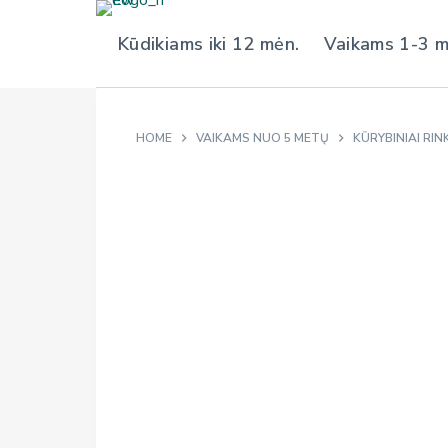
S
Kūdikiams iki 12 mėn.
Vaikams 1-3 
k
i
p
t
HOME
VAIKAMS NUO 5 METŲ
KŪRYBINIAI RINK
o
c
o
n
t
e
n
t