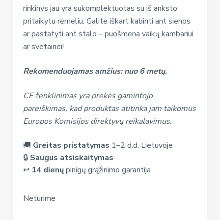
rinkinys jau yra sukomplektuotas su iš anksto
pritaikytu rėmeliu. Galite iškart kabinti ant sienos
ar pastatyti ant stalo – puošmena vaikų kambariui
ar svetainei!
Rekomenduojamas amžius: nuo 6 metų.
CE ženklinimas yra prekės gamintojo
pareiškimas, kad produktas atitinka jam taikomus
Europos Komisijos direktyvų reikalavimus.
🚚
Greitas pristatymas
1–2 d.d. Lietuvoje
🔒
Saugus atsiskaitymas
↩️
14 dienų
pinigų grąžinimo garantija
Neturime