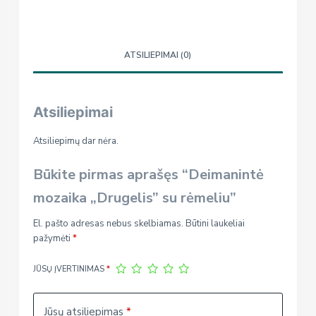
ATSILIEPIMAI (0)
Atsiliepimai
Atsiliepimų dar nėra.
Būkite pirmas aprašęs “Deimanintė
mozaika „Drugelis” su rėmeliu”
El. pašto adresas nebus skelbiamas.
Būtini laukeliai
pažymėti
*
JŪSŲ ĮVERTINIMAS
*
Jūsų atsiliepimas
*