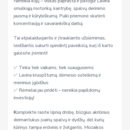
Nereikia klijų – viskas paprasta ir patogu! Lavina
smulkiąją motoriką, kantrybę, spalvų derinimo
jausmą ir kūrybiškumą. Puiki priemonė skatinti
koncentraciją ir savarankišką darbą.
Tai atpalaiduojantis ir įtraukiantis užsiėmimas,
leidžiantis sukurti spindintį paveikslą, kurį iš karto
galėsite įrėminti!
✅ Tinka tiek vaikams, tiek suaugusiems
✅ Lavina kruopštumą, dėmesio sutelkimą ir
meninius įgūdžius
✅ Rėmeliai jau pridėti – nereikia papildomų
investicijų!
K
omplekte rasite lipnią drobę, blizgius akrilinius
deimantukus įvairių spalvų ir dydžių, dėl kurių
kūrinys tampa erdvinis ir žvilgantis. Mozaikos