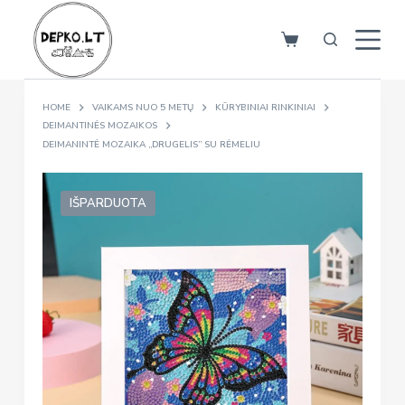
S
k
i
p
HOME
VAIKAMS NUO 5 METŲ
KŪRYBINIAI RINKINIAI
t
DEIMANTINĖS MOZAIKOS
o
DEIMANINTĖ MOZAIKA „DRUGELIS” SU RĖMELIU
c
o
IŠPARDUOTA
n
t
e
n
t