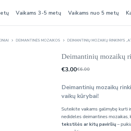
metų
Vaikams 3-5 metų
Vaikams nuo 5 metų
K
INIAI
DEIMANTINĖS MOZAIKOS
DEIMANTINIŲ MOZAIKŲ RINKINYS „AT
Deimantinių mozaikų ri
€
3.00
€
6.00
Deimantinių mozaikų rinki
vaikų kūrybai!
Suteikite vaikams galimybę kurti ir
nedideles deimantines mozaikas, 
tekstilės ar kitų paviršių
– puiki