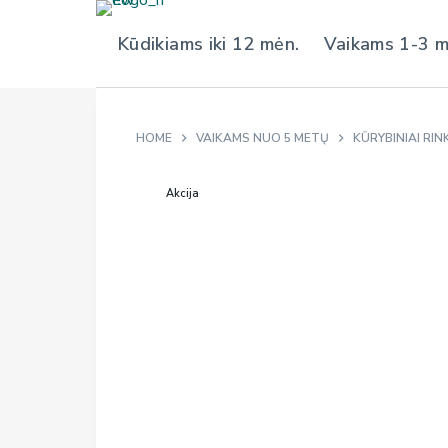
S
Kūdikiams iki 12 mėn.
Vaikams 1-3 
k
i
p
t
HOME
VAIKAMS NUO 5 METŲ
KŪRYBINIAI RINK
o
c
Akcija
o
n
t
e
n
t