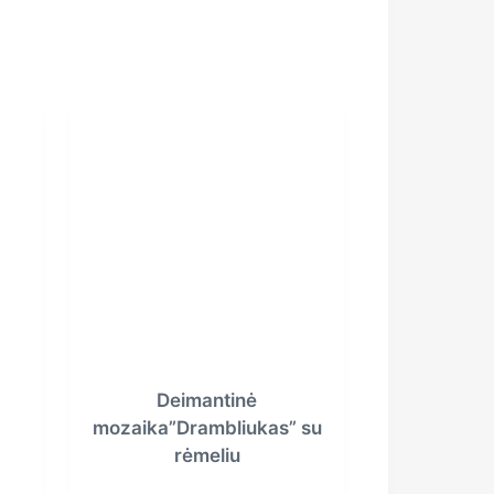
Deimantinė
mozaika”Drambliukas” su
rėmeliu