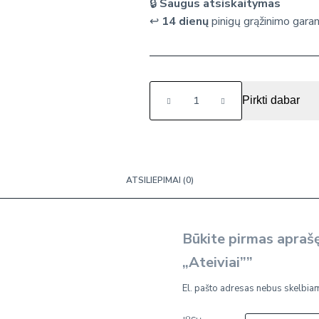
🔒
Saugus atsiskaitymas
↩️
14 dienų
pinigų grąžinimo garan
produkto
Pirkti dabar
kiekis:
Deimantinių
mozaikų
rinkinys
„Ateiviai”
ATSILIEPIMAI (0)
Būkite pirmas apraš
„Ateiviai””
El. pašto adresas nebus skelbia