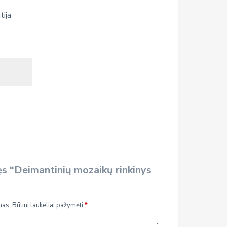
tija
ęs “Deimantinių mozaikų rinkinys
mas.
Būtini laukeliai pažymėti
*