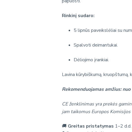
papuošti.
Rinkinį sudaro:
5 lipnūs paveikslėliai su num
Spalvoti deimantukai.
Dėliojimo įrankiai.
Lavina kūrybiškumą, kruopštumą, k
Rekomenduojamas amžius: nuo 
CE ženklinimas yra prekės gamint
jam taikomus Europos Komisijos 
🚚
Greitas pristatymas
1–2 d.d.