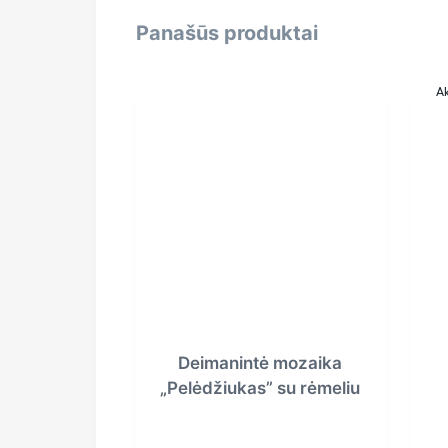
Panašūs produktai
Ak
Deimanintė mozaika
„Pelėdžiukas” su rėmeliu