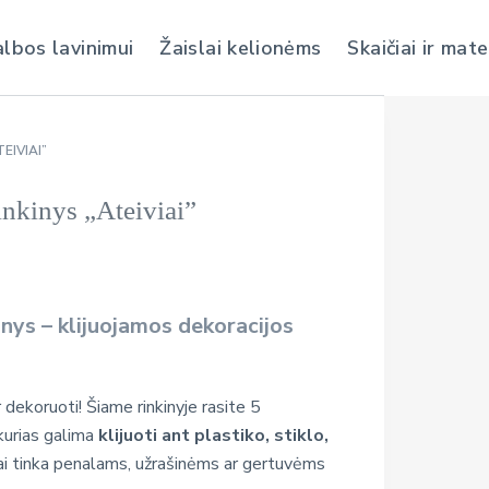
albos lavinimui
Žaislai kelionėms
Skaičiai ir mat
EIVIAI”
nkinys „Ateiviai”
nys – klijuojamos dekoracijos
 dekoruoti! Šiame rinkinyje rasite 5
kurias galima
klijuoti ant plastiko, stiklo,
ai tinka penalams, užrašinėms ar gertuvėms