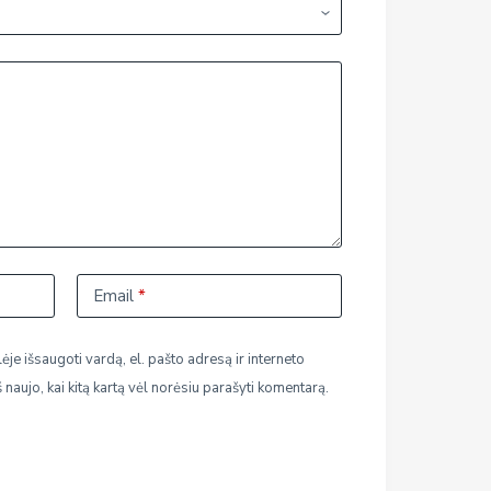
Email
*
ėje išsaugoti vardą, el. pašto adresą ir interneto
š naujo, kai kitą kartą vėl norėsiu parašyti komentarą.