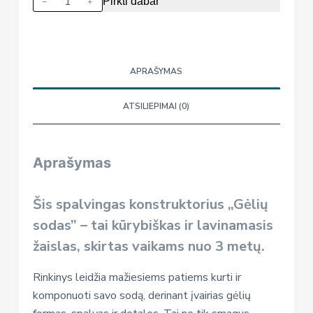
Pirkti dabar
kiekis:
Kūrybinis
konstruktorius
„Gėlių
APRAŠYMAS
sodas",
54
ATSILIEPIMAI (0)
vnt.
Aprašymas
Šis spalvingas konstruktorius „Gėlių
sodas” – tai kūrybiškas ir lavinamasis
žaislas, skirtas vaikams nuo 3 metų.
Rinkinys leidžia mažiesiems patiems kurti ir
komponuoti savo sodą, derinant įvairias gėlių