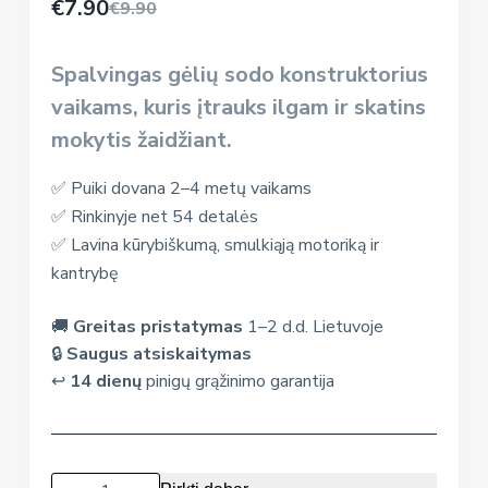
€
7.90
€
9.90
Spalvingas gėlių sodo konstruktorius
vaikams, kuris įtrauks ilgam ir skatins
mokytis žaidžiant.
✅ Puiki dovana 2–4 metų vaikams
✅ Rinkinyje net 54 detalės
✅ Lavina kūrybiškumą, smulkiąją motoriką ir
kantrybę
🚚
Greitas pristatymas
1–2 d.d. Lietuvoje
🔒
Saugus atsiskaitymas
↩️
14 dienų
pinigų grąžinimo garantija
produkto