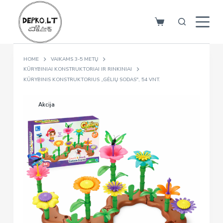
S
k
i
p
HOME
VAIKAMS 3-5 METŲ
t
KŪRYBINIAI KONSTRUKTORIAI IR RINKINIAI
o
KŪRYBINIS KONSTRUKTORIUS „GĖLIŲ SODAS", 54 VNT.
c
o
Akcija
n
t
e
n
t