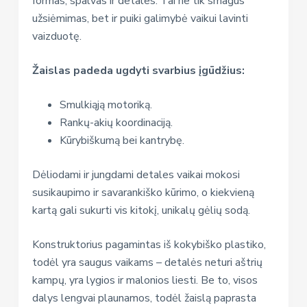
formas, spalvas ir detales. Tai ne tik smagus
užsiėmimas, bet ir puiki galimybė vaikui lavinti
vaizduotę.
Žaislas padeda ugdyti svarbius įgūdžius:
Smulkiąją motoriką.
Rankų-akių koordinaciją.
Kūrybiškumą bei kantrybę.
Dėliodami ir jungdami detales vaikai mokosi
susikaupimo ir savarankiško kūrimo, o kiekvieną
kartą gali sukurti vis kitokį, unikalų gėlių sodą.
Konstruktorius pagamintas iš kokybiško plastiko,
todėl yra saugus vaikams – detalės neturi aštrių
kampų, yra lygios ir malonios liesti. Be to, visos
dalys lengvai plaunamos, todėl žaislą paprasta