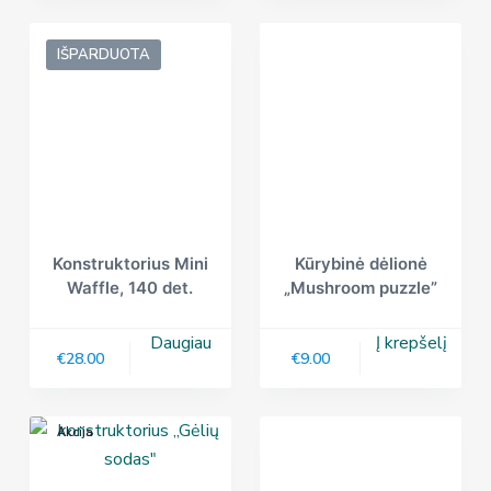
IŠPARDUOTA
Konstruktorius Mini
Kūrybinė dėlionė
Waffle, 140 det.
„Mushroom puzzle”
Daugiau
Į krepšelį
€
28.00
€
9.00
Akcija