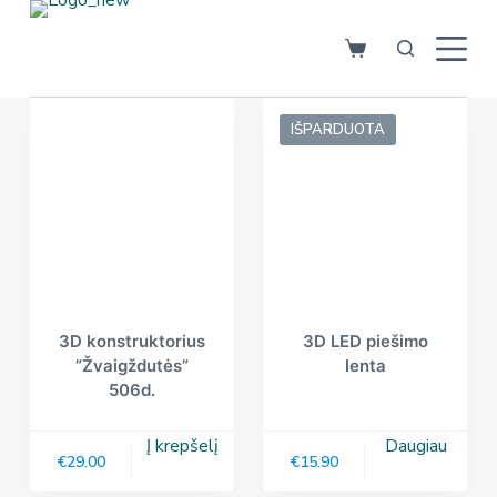
S
k
i
p
IŠPARDUOTA
t
o
c
o
n
t
e
n
3D konstruktorius
3D LED piešimo
”Žvaigždutės”
lenta
t
506d.
Į krepšelį
Daugiau
€
29.00
€
15.90