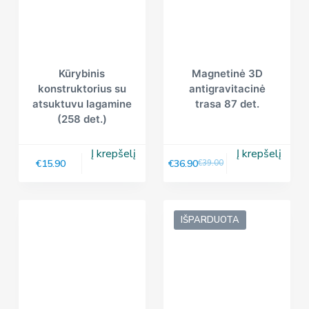
Kūrybinis
Magnetinė 3D
konstruktorius su
antigravitacinė
atsuktuvu lagamine
trasa 87 det.
(258 det.)
Į krepšelį
Į krepšelį
€
15.90
€
36.90
€
39.00
IŠPARDUOTA