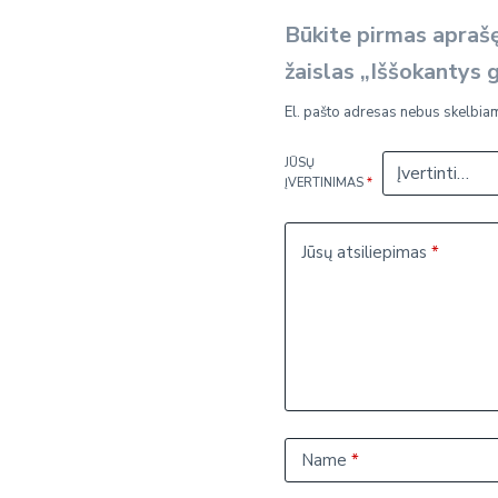
Būkite pirmas aprašę
žaislas „Iššokantys 
El. pašto adresas nebus skelbia
JŪSŲ
ĮVERTINIMAS
*
Jūsų atsiliepimas
*
Name
*