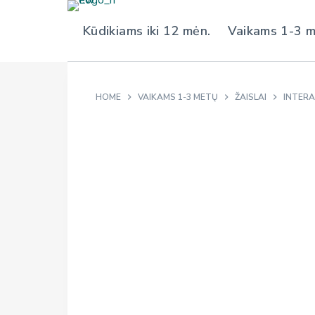
S
Kūdikiams iki 12 mėn.
Vaikams 1-3 
k
i
p
t
HOME
VAIKAMS 1-3 METŲ
ŽAISLAI
INTERA
o
c
o
n
t
e
n
t