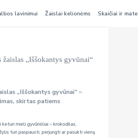
albos lavinimui
Žaislai kelionėms
Skaičiai ir mat
s žaislas „Iššokantys gyvūnai“
aislas „Iššokantys gyvūnai“ –
dimas, skirtas patiems
keturi mieli gyvūnėliai – krokodilas,
ylis turi paspausti, perjungti ar pasukti vieną