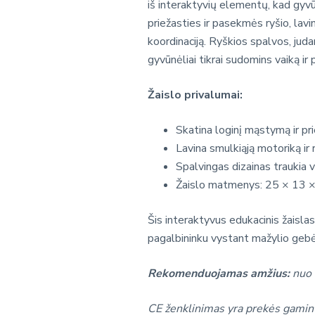
iš interaktyvių elementų, kad gyv
priežasties ir pasekmės ryšio, lavi
koordinaciją. Ryškios spalvos, jud
gyvūnėliai tikrai sudomins vaiką ir p
Žaislo privalumai:
Skatina loginį mąstymą ir p
Lavina smulkiąją motoriką ir 
Spalvingas dizainas traukia 
Žaislo matmenys: 25 × 13 ×
Šis interaktyvus edukacinis žaislas
pagalbininku vystant mažylio gebė
Rekomenduojamas amžius:
nuo
CE ženklinimas yra prekės gamint