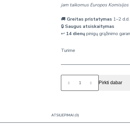
jam taikomus Europos Komisijos 
🚚
Greitas pristatymas
1–2 d.d.
🔒
Saugus atsiskaitymas
↩️
14 dienų
pinigų grąžinimo garan
Turime
produkto
Pirkti dabar
kiekis:
Interaktyvus
edukacinis
žaislas
„Iššokantys
ATSILIEPIMAI (0)
gyvūnai“