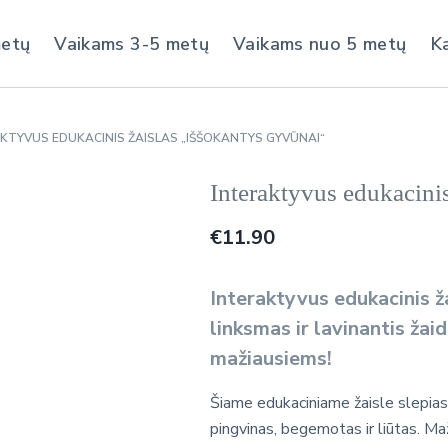
metų
Vaikams 3-5 metų
Vaikams nuo 5 metų
K
KTYVUS EDUKACINIS ŽAISLAS „IŠŠOKANTYS GYVŪNAI“
Interaktyvus edukacini
€
11.90
Interaktyvus edukacinis ž
linksmas ir lavinantis žai
mažiausiems!
Šiame edukaciniame žaisle slepiasi 
pingvinas, begemotas ir liūtas. Maž