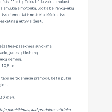
ūnėlis iššoktų. Tokiu būdu vaikas mokosi
na smulkiąją motoriką, logiką bei rankų–akių
antys elementai ir netikėtai iššokantys
askatins jį aktyviai žaisti.
riežasties–pasekmės suvokimą.
rankų judesių tikslumą.
vaikų dėmesį.
 10,5 cm.
 taps ne tik smagia pramoga, bet ir puikiu
jimus.
 18 mėn.
ojo pareiškimas, kad produktas atitinka