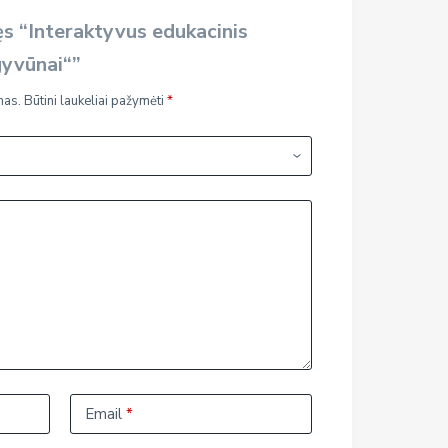
s “Interaktyvus edukacinis
gyvūnai“”
mas.
Būtini laukeliai pažymėti
*
Email
*