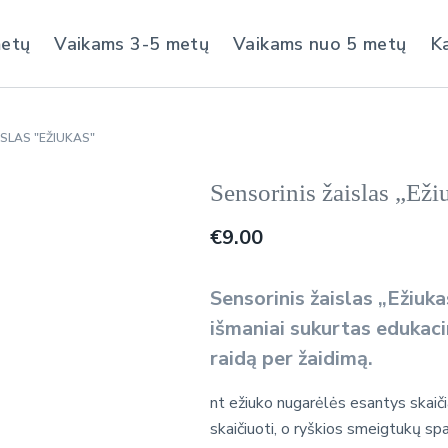
metų
Vaikams 3-5 metų
Vaikams nuo 5 metų
K
SLAS "EŽIUKAS"
Sensorinis žaislas „Eži
€
9.00
Sensorinis žaislas „Ežiukas”
išmaniai sukurtas edukacin
raidą per žaidimą.
nt ežiuko nugarėlės esantys skaiči
skaičiuoti, o ryškios smeigtukų sp