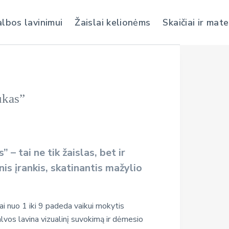
albos lavinimui
Žaislai kelionėms
Skaičiai ir mat
ukas”
 – tai ne tik žaislas, bet ir
is įrankis, skatinantis mažylio
ai nuo 1 iki 9 padeda vaikui mokytis
alvos lavina vizualinį suvokimą ir dėmesio