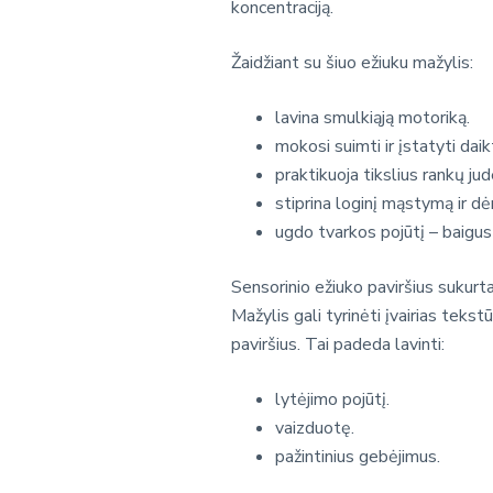
koncentraciją.
Žaidžiant su šiuo ežiuku mažylis:
lavina smulkiąją motoriką.
mokosi suimti ir įstatyti daik
praktikuoja tikslius rankų jud
stiprina loginį mąstymą ir d
ugdo tvarkos pojūtį – baigus
Sensorinio ežiuko paviršius sukurta
Mažylis gali tyrinėti įvairias tekst
paviršius. Tai padeda lavinti:
lytėjimo pojūtį.
vaizduotę.
pažintinius gebėjimus.