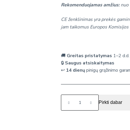
Rekomenduojamas amžius:
nuo
CE ženklinimas yra prekės gamint
jam taikomus Europos Komisijos 
🚚
Greitas pristatymas
1–2 d.d.
🔒
Saugus atsiskaitymas
↩️
14 dienų
pinigų grąžinimo garan
produkto
Pirkti dabar
kiekis:
Sensorinis
žaislas
"Ežiukas"