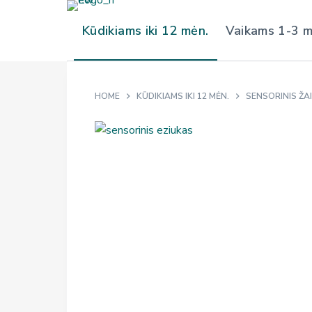
S
Kūdikiams iki 12 mėn.
Vaikams 1-3 
k
i
p
t
HOME
KŪDIKIAMS IKI 12 MĖN.
SENSORINIS ŽAI
o
c
o
n
t
e
n
t