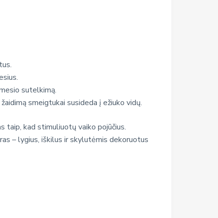
tus.
esius.
ėmesio sutelkimą.
 žaidimą smeigtukai susideda į ežiuko vidų.
s taip, kad stimuliuotų vaiko pojūčius.
ūras – lygius, iškilus ir skylutėmis dekoruotus