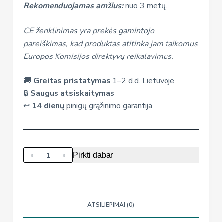
Rekomenduojamas amžius:
nuo 3 metų.
CE ženklinimas yra prekės gamintojo
pareiškimas, kad produktas atitinka jam taikomus
Europos Komisijos direktyvų reikalavimus.
🚚
Greitas pristatymas
1–2 d.d. Lietuvoje
🔒
Saugus atsiskaitymas
↩️
14 dienų
pinigų grąžinimo garantija
produkto
Pirkti dabar
kiekis:
Dvipusė
medinė-
magnetinė
ATSILIEPIMAI (0)
lenta