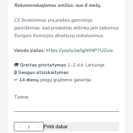
Rekomenduojamas amžius: nuo 6 metų.
CE ženklinimas yra prekės gamintojo
pareiškimas, kad produktas atitinka jam taikomus
Europos Komisijos direktyvų reikalavimus.
Vaizdo įrašas:
https://youtu.be/igNtNP7UZsw
🚚
Greitas pristatymas
1–2 d.d. Lietuvoje
🔒
Saugus atsiskaitymas
↩️
14 dienų
pinigų grąžinimo garantija
Turime
produkto
Pirkti dabar
kiekis: