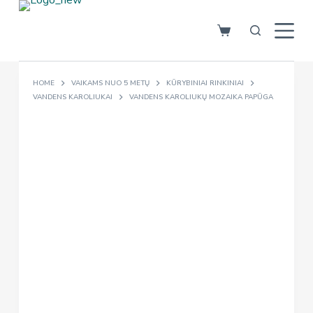
S
k
i
p
HOME
VAIKAMS NUO 5 METŲ
KŪRYBINIAI RINKINIAI
t
VANDENS KAROLIUKAI
VANDENS KAROLIUKŲ MOZAIKA PAPŪGA
o
c
o
n
t
e
n
t