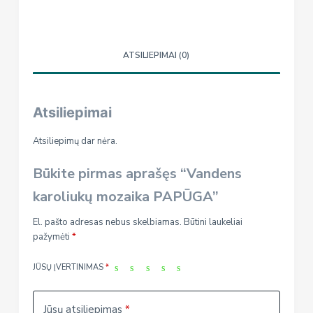
Vandens
karoliukų
mozaika
ATSILIEPIMAI (0)
PAPŪGA
Atsiliepimai
Atsiliepimų dar nėra.
Būkite pirmas aprašęs “Vandens
karoliukų mozaika PAPŪGA”
El. pašto adresas nebus skelbiamas.
Būtini laukeliai
pažymėti
*
JŪSŲ ĮVERTINIMAS
*
Jūsų atsiliepimas
*