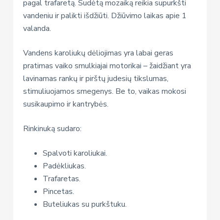
pagal trafaretą. Sudėtą mozaiką reikia supurkšti
vandeniu ir palikti išdžiūti. Džiūvimo laikas apie 1
valanda.
Vandens karoliukų dėliojimas yra labai geras
pratimas vaiko smulkiajai motorikai – žaidžiant yra
lavinamas rankų ir pirštų judesių tikslumas,
stimuliuojamos smegenys. Be to, vaikas mokosi
susikaupimo ir kantrybės.
Rinkinuką sudaro:
Spalvoti karoliukai.
Padėkliukas.
Trafaretas.
Pincetas.
Buteliukas su purkštuku.