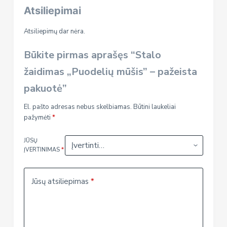
Atsiliepimai
Atsiliepimų dar nėra.
Būkite pirmas aprašęs “Stalo
žaidimas „Puodelių mūšis” – pažeista
pakuotė”
El. pašto adresas nebus skelbiamas.
Būtini laukeliai
pažymėti
*
JŪSŲ
ĮVERTINIMAS
*
Jūsų atsiliepimas
*