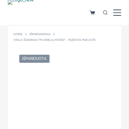
S
k
i
p
HOME
IŠPARDAVIMAS
t
STALO ŽAIDIMAS "PUODELIŲ MŪŠIS" - PAŽEISTA PAKUOTĖ
o
c
o
IŠPARDUOTA
n
t
e
n
t