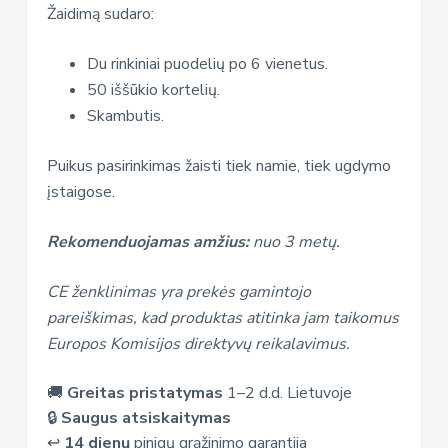
Žaidimą sudaro:
Du rinkiniai puodelių po 6 vienetus.
50 iššūkio kortelių.
Skambutis.
Puikus pasirinkimas žaisti tiek namie, tiek ugdymo
įstaigose.
Rekomenduojamas amžius:
nuo 3 metų.
CE ženklinimas yra prekės gamintojo
pareiškimas, kad produktas atitinka jam taikomus
Europos Komisijos direktyvų reikalavimus.
🚚
Greitas pristatymas
1–2 d.d. Lietuvoje
🔒
Saugus atsiskaitymas
↩️
14 dienų
pinigų grąžinimo garantija