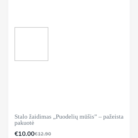
Stalo žaidimas „Puodelių mūšis” – pažeista
pakuotė
€
10.00
€
12.90