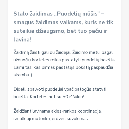
Stalo žaidimas „Puodelių mūšis” –
smagus žaidimas vaikams, kuris ne tik
suteikia džiaugsmo, bet tuo pačiu ir
lavina!
Žaidimą žaisti gali du žaidėjai. Žaidimo metu, pagal
užduočių korteles reikia pastatyti puodelių bokštą.
Laimi tas, kas pirmas pastatęs bokštą paspaudžia
skambutį.
Dideli, spalvoti puodeliai ypač patogūs statyti
bokštą. Kortelės net su 50 iššūkių!
Žaidžiant lavinama akies-rankos koordinacija,
smulkioji motorika, erdvės suvokimas.