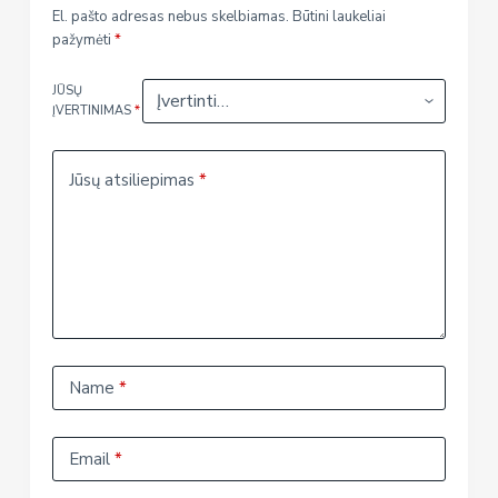
El. pašto adresas nebus skelbiamas.
Būtini laukeliai
pažymėti
*
JŪSŲ
ĮVERTINIMAS
*
Jūsų atsiliepimas
*
Name
*
Email
*