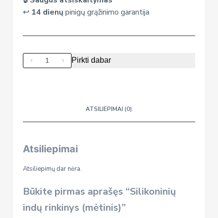
↩️
14 dienų
pinigų grąžinimo garantija
produkto
Pirkti dabar
kiekis:
Silikoninių
indų
rinkinys
ATSILIEPIMAI (0)
(mėtinis)
Atsiliepimai
Atsiliepimų dar nėra.
Būkite pirmas aprašęs “Silikoninių
indų rinkinys (mėtinis)”