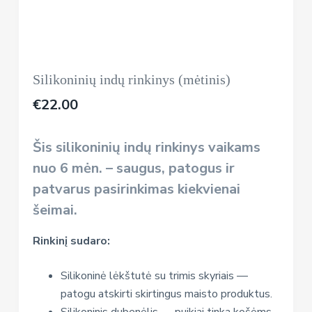
Silikoninių indų rinkinys (mėtinis)
€
22.00
Šis silikoninių indų rinkinys vaikams
nuo 6 mėn. – saugus, patogus ir
patvarus pasirinkimas kiekvienai
šeimai.
Rinkinį sudaro:
Silikoninė lėkštutė su trimis skyriais —
patogu atskirti skirtingus maisto produktus.
Silikoninis dubenėlis — puikiai tinka košėms,