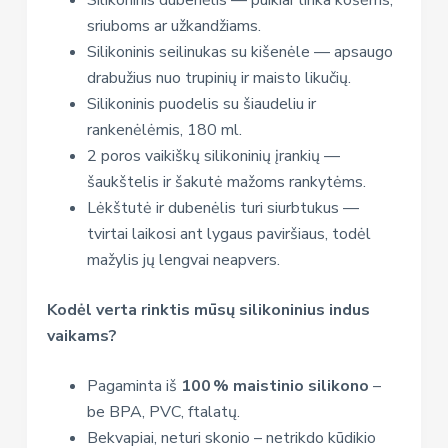
sriuboms ar užkandžiams.
Silikoninis seilinukas su kišenėle — apsaugo
drabužius nuo trupinių ir maisto likučių.
Silikoninis puodelis su šiaudeliu ir
rankenėlėmis, 180 ml.
2 poros vaikiškų silikoninių įrankių —
šaukštelis ir šakutė mažoms rankytėms.
Lėkštutė ir dubenėlis turi siurbtukus —
tvirtai laikosi ant lygaus paviršiaus, todėl
mažylis jų lengvai neapvers.
Kodėl verta rinktis mūsų silikoninius indus
vaikams?
Pagaminta iš
100 % maistinio silikono
–
be BPA, PVC, ftalatų.
Bekvapiai, neturi skonio – netrikdo kūdikio