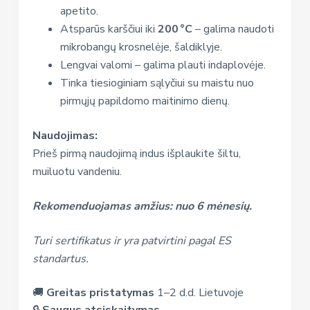
apetito.
Atsparūs karščiui iki
200 °C
– galima naudoti
mikrobangų krosnelėje, šaldiklyje.
Lengvai valomi – galima plauti indaplovėje.
Tinka tiesioginiam sąlyčiui su maistu nuo
pirmųjų papildomo maitinimo dienų.
Naudojimas:
Prieš pirmą naudojimą indus išplaukite šiltu,
muiluotu vandeniu.
Rekomenduojamas amžius: nuo 6 mėnesių.
Turi sertifikatus ir yra patvirtini pagal ES
standartus.
🚚
Greitas pristatymas
1–2 d.d. Lietuvoje
🔒
Saugus atsiskaitymas