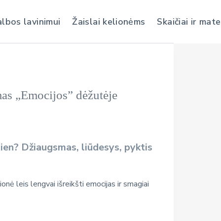
albos lavinimui
Žaislai kelionėms
Skaičiai ir mat
mas „Emocijos” dėžutėje
ien? Džiaugsmas, liūdesys, pyktis
ionė leis lengvai išreikšti emocijas ir smagiai