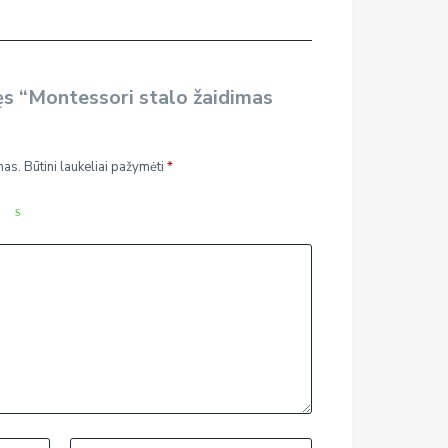
ęs “Montessori stalo žaidimas
”
mas.
Būtini laukeliai pažymėti
*