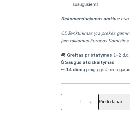
suaugusiems.
Rekomenduojamas amžius:
nuo
CE ženklinimas yra prekės gamint
jam taikomus Europos Komisijos 
🚚
Greitas pristatymas
1–2 d.d.
🔒
Saugus atsiskaitymas
↩️
14 dienų
pinigų grąžinimo garan
produkto
Pirkti dabar
kiekis:
Montessori
stalo
žaidimas