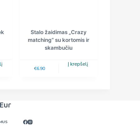
ėk
Stalo žaidimas „Crazy
matching“ su kortomis ir
skambučiu
lį
Į krepšelį
€
6.90
Eur
 MUS