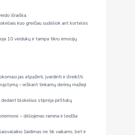
eido išraiška.
keliais kuo greičiau sudėliok ant kortelės
ioja 10 veidukų ir tampa tikru emocijų
masi jas atpažinti, įvardinti ir išreikšti.
 mąstymą – ieškant tinkamų derinių mažieji
 dedant blokelius stiprėja pirštukų
riemonė – dėliojimas ramina ir leidžia
 laisvalaikio žaidimas ne tik vaikams, bet ir