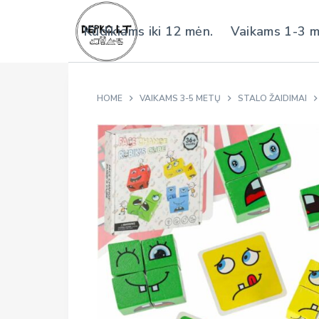
S
Kūdikiams iki 12 mėn.
Vaikams 1-3 
k
i
p
t
HOME
VAIKAMS 3-5 METŲ
STALO ŽAIDIMAI
o
c
o
n
t
e
n
t