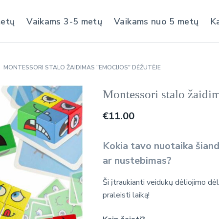
metų
Vaikams 3-5 metų
Vaikams nuo 5 metų
K
MONTESSORI STALO ŽAIDIMAS "EMOCIJOS" DĖŽUTĖJE
Montessori stalo žaidi
€
11.00
Kokia tavo nuotaika šiand
ar nustebimas?
Ši įtraukianti veidukų dėliojimo dėl
praleisti laiką!