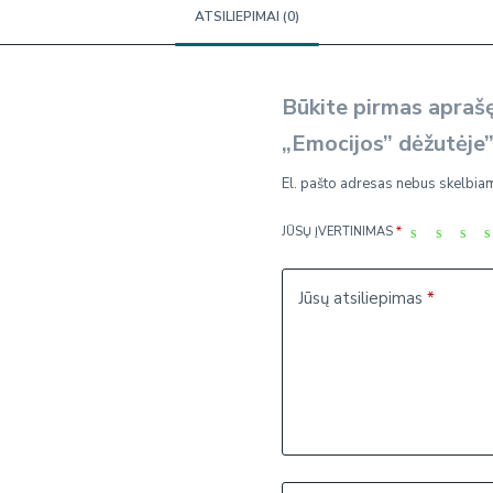
"Emocijos"
ATSILIEPIMAI (0)
dėžutėje
Būkite pirmas apraš
„Emocijos” dėžutėje
El. pašto adresas nebus skelbia
JŪSŲ ĮVERTINIMAS
*
Jūsų atsiliepimas
*