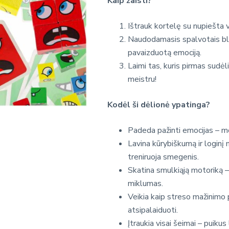
Kaip žaisti?
Ištrauk kortelę su nupiešta v
Naudodamasis spalvotais blo
pavaizduotą emociją.
Laimi tas, kuris pirmas sudėl
meistru!
Kodėl ši dėlionė ypatinga?
Padeda pažinti emocijas – moko
Lavina kūrybiškumą ir loginį
treniruoja smegenis.
Skatina smulkiąją motoriką –
miklumas.
Veikia kaip streso mažinimo p
atsipalaiduoti.
Įtraukia visai šeimai – puikus