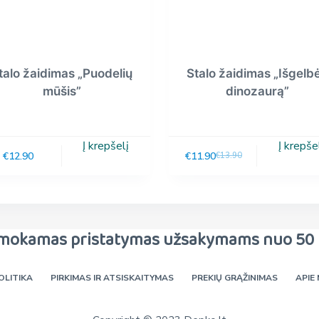
talo žaidimas „Puodelių
Stalo žaidimas „Išgelb
mūšis”
dinozaurą”
Į krepšelį
Į krepše
€
12.90
€
11.90
€
13.90
mokamas pristatymas užsakymams nuo 50 
OLITIKA
PIRKIMAS IR ATSISKAITYMAS
PREKIŲ GRĄŽINIMAS
APIE