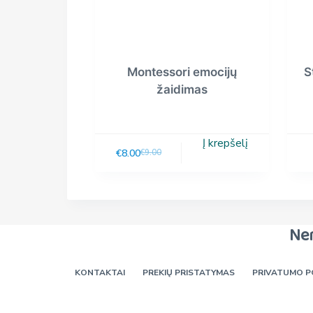
Montessori emocijų
S
žaidimas
Į krepšelį
€
8.00
€
9.00
Ne
KONTAKTAI
PREKIŲ PRISTATYMAS
PRIVATUMO P