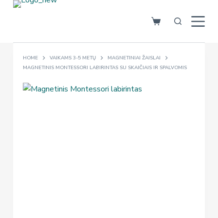
S
k
i
p
HOME
VAIKAMS 3-5 METŲ
MAGNETINIAI ŽAISLAI
t
MAGNETINIS MONTESSORI LABIRINTAS SU SKAIČIAIS IR SPALVOMIS
o
c
o
n
t
e
n
t