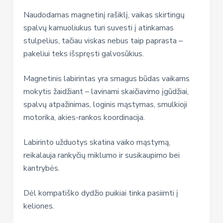
Naudodamas magnetinį rašiklį, vaikas skirtingų
spalvų kamuoliukus turi suvesti į atinkamas
stulpelius, tačiau viskas nebus taip paprasta –
pakeliui teks išspręsti galvosūkius.
Magnetinis labirintas yra smagus būdas vaikams
mokytis žaidžiant – lavinami skaičiavimo įgūdžiai,
spalvų atpažinimas, loginis mąstymas, smulkioji
motorika, akies-rankos koordinacija.
Labirinto užduotys skatina vaiko mąstymą,
reikalauja rankyčių miklumo ir susikaupimo bei
kantrybės.
Dėl kompatiško dydžio puikiai tinka pasiimti į
keliones.