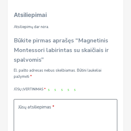
skaičiais
ir
Atsiliepimai
spalvomis
Atsiliepimų dar nėra.
Būkite pirmas aprašęs “Magnetinis
Montessori labirintas su skaičiais ir
spalvomis”
El. pašto adresas nebus skelbiamas.
Būtini laukeliai
pažymėti
*
JŪSŲ ĮVERTINIMAS
*
Jūsų atsiliepimas
*