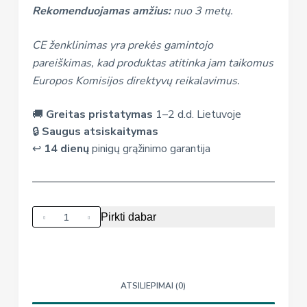
Rekomenduojamas amžius:
nuo 3 metų.
CE ženklinimas yra prekės gamintojo
pareiškimas, kad produktas atitinka jam taikomus
Europos Komisijos direktyvų reikalavimus.
🚚
Greitas pristatymas
1–2 d.d. Lietuvoje
🔒
Saugus atsiskaitymas
↩️
14 dienų
pinigų grąžinimo garantija
produkto
Pirkti dabar
kiekis:
Magnetinis
Montessori
labirintas
ATSILIEPIMAI (0)
su