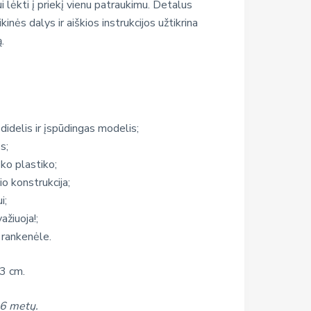
 lėkti į priekį vienu patraukimu. Detalus
kinės dalys ir aiškios instrukcijos užtikrina
.
idelis ir įspūdingas modelis;
s;
ško plastiko;
io konstrukcija;
i;
ažiuoja!;
 rankenėle.
3 cm.
 6 metų.