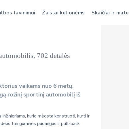
albos lavinimui
Žaislai kelionėms
Skaičiai ir mat
automobilis, 702 detalės
ktorius vaikams nuo
6 metų
,
ngą
rožinį sportinį automobilį
iš
inžinieriams, kurie mėgsta konstruoti, kurti ir
delis turi guminės padangas ir pull-back