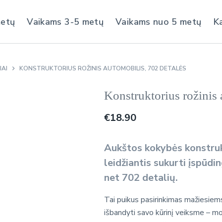
metų
Vaikams 3-5 metų
Vaikams nuo 5 metų
K
AI
KONSTRUKTORIUS ROŽINIS AUTOMOBILIS, 702 DETALĖS
Konstruktorius rožinis 
€
18.90
Aukštos kokybės konstru
leidžiantis sukurti įspūdi
net
702 detalių
.
Tai puikus pasirinkimas mažiesiems 
išbandyti savo kūrinį veiksme – mo