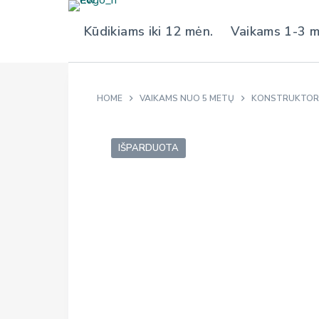
S
Kūdikiams iki 12 mėn.
Vaikams 1-3 
k
i
p
t
HOME
VAIKAMS NUO 5 METŲ
KONSTRUKTORI
o
c
o
IŠPARDUOTA
n
t
e
n
t