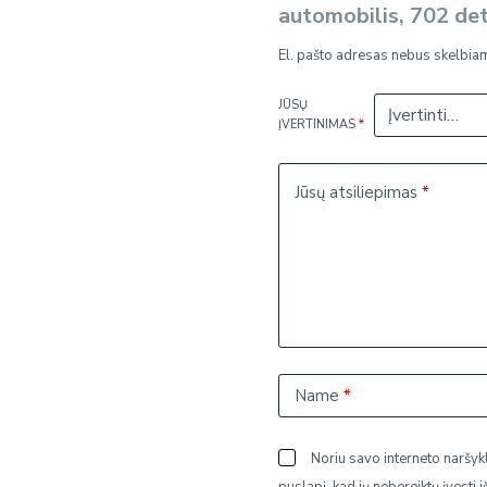
automobilis, 702 de
El. pašto adresas nebus skelbia
JŪSŲ
ĮVERTINIMAS
*
Jūsų atsiliepimas
*
Name
*
Noriu savo interneto naršykl
puslapį, kad jų nebereiktų įvesti i