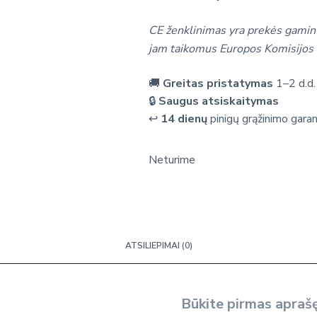
CE ženklinimas yra prekės gamint
jam taikomus Europos Komisijos 
🚚
Greitas pristatymas
1–2 d.d.
🔒
Saugus atsiskaitymas
↩️
14 dienų
pinigų grąžinimo garan
Neturime
ATSILIEPIMAI (0)
Būkite pirmas aprašę