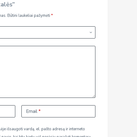
talės”
mas.
Būtini laukeliai pažymėti
*
Email
*
ėje išsaugoti vardą, el. pašto adresą ir interneto
š naujo, kai kitą kartą vėl norėsiu parašyti komentarą.