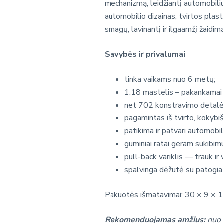
mechanizmą, leidžiantį automobiliui
automobilio dizainas, tvirtos plasti
smagų, lavinantį ir ilgaamžį žaidimą
Savybės ir privalumai
tinka vaikams nuo 6 metų;
1:18 mastelis – pakankamai d
net 702 konstravimo detalė
pagamintas iš tvirto, kokybi
patikima ir patvari automobil
guminiai ratai geram sukibimu
pull-back variklis — trauk ir v
spalvinga dėžutė su patogia
Pakuotės išmatavimai: 30 × 9 × 1
Rekomenduojamas amžius:
nuo