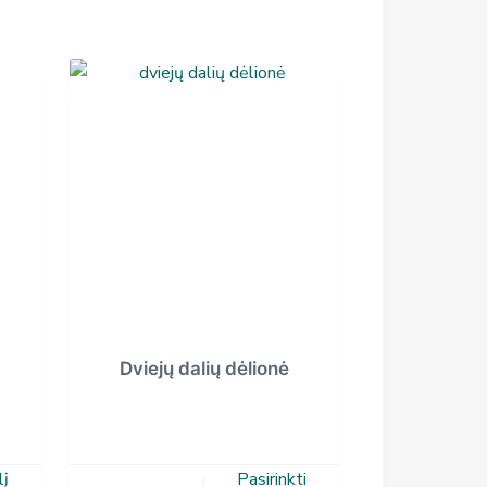
Dviejų dalių dėlionė
lį
Pasirinkti