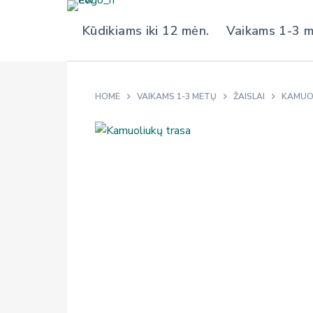
S
Kūdikiams iki 12 mėn.
Vaikams 1-3 
k
i
p
t
HOME
VAIKAMS 1-3 METŲ
ŽAISLAI
KAMUOL
o
c
o
n
t
e
n
t