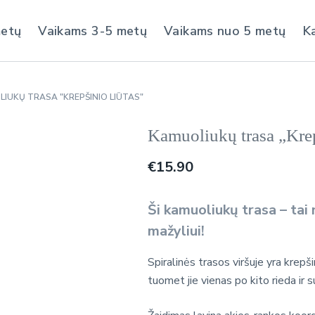
metų
Vaikams 3-5 metų
Vaikams nuo 5 metų
K
IUKŲ TRASA "KREPŠINIO LIŪTAS"
Kamuoliukų trasa „Krep
€
15.90
Ši kamuoliukų trasa – tai
mažyliui!
Spiralinės trasos viršuje yra krepši
tuomet jie vienas po kito rieda ir s