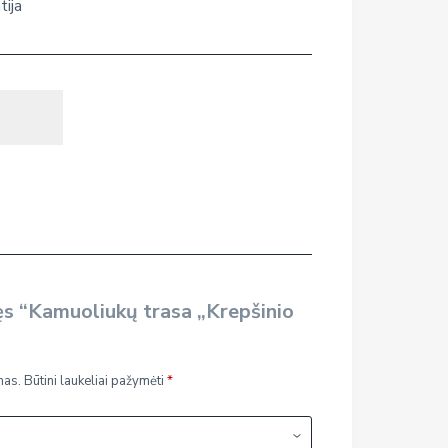
tija
ęs “Kamuoliukų trasa „Krepšinio
mas.
Būtini laukeliai pažymėti
*