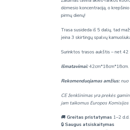
Žaidimas lavina akies-rankos koord
dėmesio koncentraciją, o krepšinio
pirmų dienų!
Trasa susideda iš 5 dalių, tad mažyl
įeina 3 skirtingų spalvų kamuoliuka
Surinktos trasos aukštis – net 42
Išmatavimai:
42cm*18cm*18cm.
Rekomenduojamas amžius:
nuo
CE ženklinimas yra prekės gamint
jam taikomus Europos Komisijos 
🚚
Greitas pristatymas
1–2 d.d.
🔒
Saugus atsiskaitymas