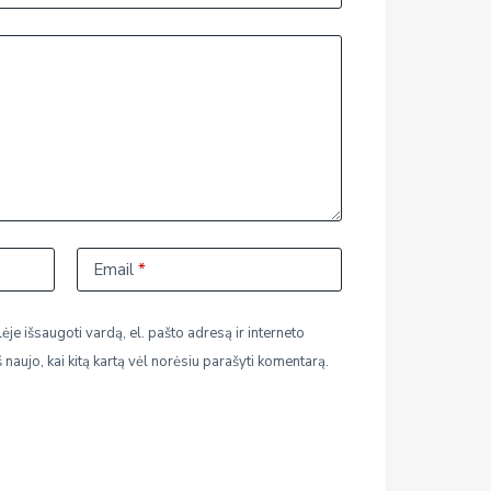
Email
*
ėje išsaugoti vardą, el. pašto adresą ir interneto
š naujo, kai kitą kartą vėl norėsiu parašyti komentarą.