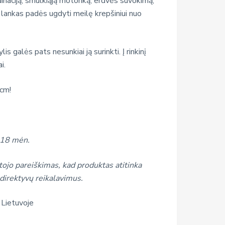
inaciją, smulkiąją motoriką, erdvės suvokimą,
 lankas padės ugdyti meilę krepšiniui nuo
is galės pats nesunkiai ją surinkti. Į rinkinį
i.
 cm!
 18 mėn.
ojo pareiškimas, kad produktas atitinka
direktyvų reikalavimus.
 Lietuvoje