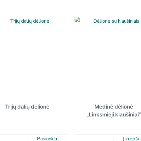
Trijų dalių dėlionė
Medinė dėlionė
„Linksmieji kiaušiniai”
Pasirinkti
Į krepše