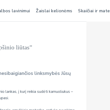
albos lavinimui
Žaislai kelionėms
Skaičiai ir mat
šinio liūtas”
 nesibaigiančios linksmybės Jūsų
nio lankas, į kurį reikia sudėti kamuoliukus –
upasi.