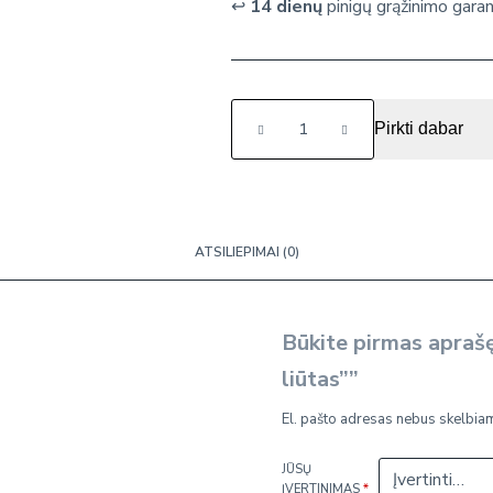
↩️
14 dienų
pinigų grąžinimo garan
produkto
Pirkti dabar
kiekis:
Kamuoliukų
trasa
"Krepšinio
liūtas"
ATSILIEPIMAI (0)
Būkite pirmas apraš
liūtas””
El. pašto adresas nebus skelbia
JŪSŲ
ĮVERTINIMAS
*