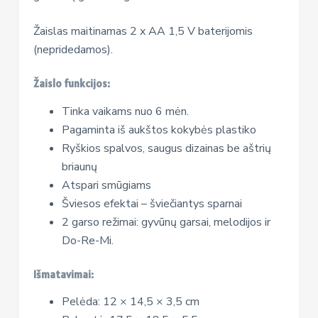
Žaislas maitinamas 2 x AA 1,5 V baterijomis
(nepridedamos).
Žaislo funkcijos:
Tinka vaikams nuo 6 mėn.
Pagaminta iš aukštos kokybės plastiko
Ryškios spalvos, saugus dizainas be aštrių
briaunų
Atspari smūgiams
Šviesos efektai – šviečiantys sparnai
2 garso režimai: gyvūnų garsai, melodijos ir
Do-Re-Mi.
Išmatavimai:
Pelėda: 12 × 14,5 × 3,5 cm