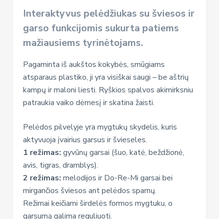
Interaktyvus pelėdžiukas su šviesos ir
garso funkcijomis sukurta patiems
mažiausiems tyrinėtojams.
Pagaminta iš aukštos kokybės, smūgiams
atsparaus plastiko, ji yra visiškai saugi – be aštrių
kampų ir maloni liesti. Ryškios spalvos akimirksniu
patraukia vaiko dėmesį ir skatina žaisti.
Pelėdos pilvelyje yra mygtukų skydelis, kuris
aktyvuoja įvairius garsus ir švieseles.
1 režimas:
gyvūnų garsai (šuo, katė, beždžionė,
avis, tigras, dramblys).
2 režimas:
melodijos ir Do-Re-Mi garsai bei
mirgančios šviesos ant pelėdos sparnų.
Režimai keičiami širdelės formos mygtuku, o
garsumą galima reguliuoti.