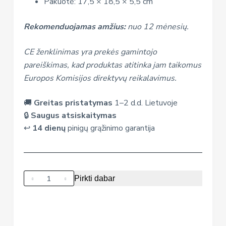
Pakuotė: 17,5 × 18,5 × 5,5 cm
Rekomenduojamas amžius:
nuo 12 mėnesių.
CE ženklinimas yra prekės gamintojo
pareiškimas, kad produktas atitinka jam taikomus
Europos Komisijos direktyvų reikalavimus.
🚚
Greitas pristatymas
1–2 d.d. Lietuvoje
🔒
Saugus atsiskaitymas
↩️
14 dienų
pinigų grąžinimo garantija
produkto
Pirkti dabar
kiekis:
Interaktyvus
žaislas
"Pelėdžiukas"