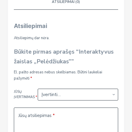
ATSILIEPIMAI (0)
Atsiliepimai
Atsiliepimų dar nėra.
Būkite pirmas aprašęs “Interaktyvus
žaislas „Pelėdžiukas””
El. pašto adresas nebus skelbiamas.
Būtini laukeliai
pažymėti
*
JŪSŲ
ĮVERTINIMAS
*
Jūsų atsiliepimas
*