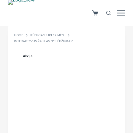
S
k
i
p
HOME
KŪDIKIAMS IKI 12 MĖN.
t
INTERAKTYVUS ŽAISLAS "PELĖDŽIUKAS"
o
c
Akcija
o
n
t
e
n
t