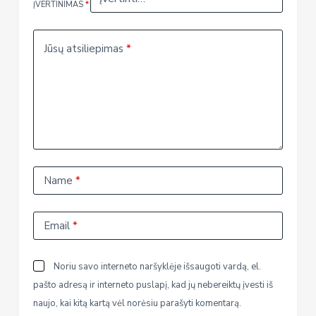
ĮVERTINIMAS
*
Jūsų atsiliepimas
*
Name
*
Email
*
Noriu savo interneto naršyklėje išsaugoti vardą, el.
pašto adresą ir interneto puslapį, kad jų nebereiktų įvesti iš
naujo, kai kitą kartą vėl norėsiu parašyti komentarą.