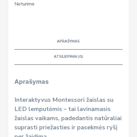
Neturime
APRAŠYMAS
ATSILIEPIMAI (0)
Aprašymas
Interaktyvus
Montessori žaislas su
LED lemputėmis
– tai
lavinamasis
žaislas vaikams
, padedantis natūraliai
suprasti priežasties ir pasekmės ryšį
per žaidimą.