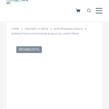
S
k
i
p
HOME
VAIKAMS 1-3 METŲ
ELEKTRONINIAI ŽAISLAI
t
INTERAKTYVUS MONTESSORI ŽAISLAS SU LEMPUTĖMIS
o
c
o
IŠPARDUOTA
n
t
e
n
t