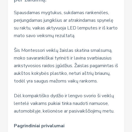
Spausdamas mygtukus, sukdamas rankenėles,
perjungdamas jungiklius ar atrakindamas spynelę
su raktu, vaikas aktyvuoja LED lemputes ir iš karto
mato savo veiksmų rezultatą.
Šis Montessori veiklų žaislas skatina smalsumą,
moko savarankiškai tyrinėti ir lavina svarbiausius
ankstyvosios raidos įgūdžius. Žaislas pagamintas iš
aukštos kokybės plastiko, neturi aštrių briaunų,
todėl yra saugus mažoms vaikų rankoms.
Dėl kompaktiško dydžio ir lengvo svorio ši veiklų
lentelė vaikams puikiai tinka naudoti namuose,
automobilyje, kelionėse ar pasivaikščiojimų metu.
Pagrindiniai
privalumai