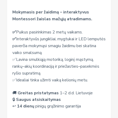
Mokymasis per žaidimą – interaktyvus
Montessori žaislas mažųjų atradimams.
✅
Puikus pasirinkimas 2 metų vaikams.
✅
Interaktyvūs jungikliai, mygtukai ir LED lemputės
paverčia mokymąsi smagiu žaidimu bei skatina
vaiko smalsumą.
✅Lavina smulkiąją motoriką, loginį mąstymą,
rankų–akių koordinaciją ir priežasties–pasekmės
ryšio supratimą.
✅Idealiai tinka užimti vaiką kelionių metu.
🚚
Greitas pristatymas
1–2 d.d. Lietuvoje
🔒
Saugus atsiskaitymas
↩️
14 dienų
pinigų grąžinimo garantija