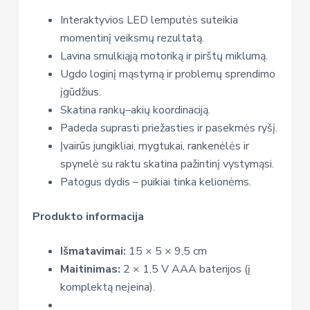
Interaktyvios LED lemputės suteikia
momentinį veiksmų rezultatą.
Lavina smulkiąją motoriką ir pirštų miklumą.
Ugdo loginį mąstymą ir problemų sprendimo
įgūdžius.
Skatina rankų–akių koordinaciją.
Padeda suprasti priežasties ir pasekmės ryšį.
Įvairūs jungikliai, mygtukai, rankenėlės ir
spynelė su raktu skatina pažintinį vystymąsi.
Patogus dydis – puikiai tinka kelionėms.
Produkto informacija
Išmatavimai:
15 × 5 × 9,5 cm
Maitinimas:
2 × 1,5 V AAA baterijos (į
komplektą neįeina).