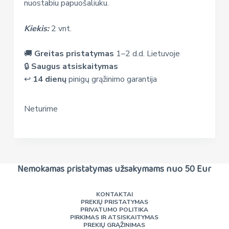
nuostabiu papuošaliuku.
Kiekis:
2 vnt.
🚚
Greitas pristatymas
1–2 d.d. Lietuvoje
🔒
Saugus atsiskaitymas
↩️
14 dienų
pinigų grąžinimo garantija
Neturime
Nemokamas pristatymas užsakymams nuo 50 Eur
KONTAKTAI
PREKIŲ PRISTATYMAS
PRIVATUMO POLITIKA
PIRKIMAS IR ATSISKAITYMAS
PREKIŲ GRĄŽINIMAS