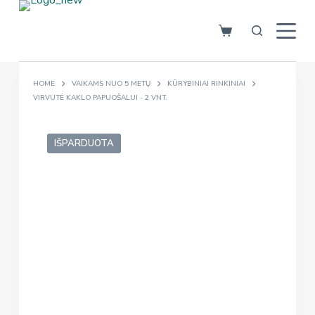
S
k
i
p
HOME
VAIKAMS NUO 5 METŲ
KŪRYBINIAI RINKINIAI
t
VIRVUTĖ KAKLO PAPUOŠALUI - 2 VNT.
o
c
o
IŠPARDUOTA
n
t
e
n
t