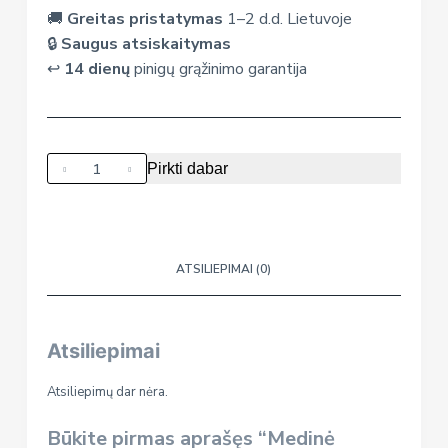
🚚
Greitas pristatymas
1–2 d.d. Lietuvoje
🔒
Saugus atsiskaitymas
↩️
14 dienų
pinigų grąžinimo garantija
produkto
Pirkti dabar
kiekis:
Medinė
virtuvėlė
Lulilo
ATSILIEPIMAI (0)
retro
Atsiliepimai
Atsiliepimų dar nėra.
Būkite pirmas aprašęs “Medinė