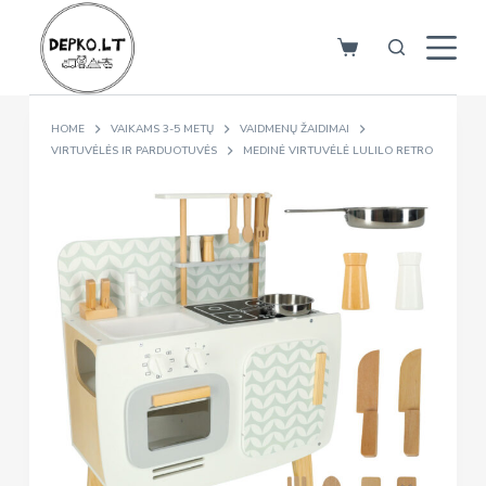
S
k
i
p
HOME
VAIKAMS 3-5 METŲ
VAIDMENŲ ŽAIDIMAI
t
VIRTUVĖLĖS IR PARDUOTUVĖS
MEDINĖ VIRTUVĖLĖ LULILO RETRO
o
c
o
n
t
e
n
t