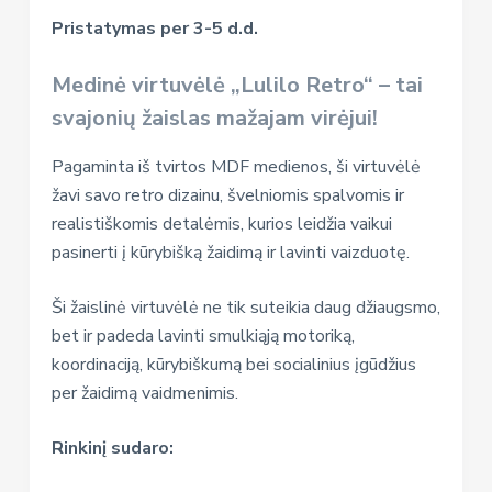
Pristatymas per 3-5 d.d.
Medinė virtuvėlė „Lulilo Retro“ – tai
svajonių žaislas mažajam virėjui!
Pagaminta iš tvirtos MDF medienos, ši virtuvėlė
žavi savo retro dizainu, švelniomis spalvomis ir
realistiškomis detalėmis, kurios leidžia vaikui
pasinerti į kūrybišką žaidimą ir lavinti vaizduotę.
Ši žaislinė virtuvėlė ne tik suteikia daug džiaugsmo,
bet ir padeda lavinti smulkiąją motoriką,
koordinaciją, kūrybiškumą bei socialinius įgūdžius
per žaidimą vaidmenimis.
Rinkinį sudaro: