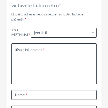
virtuvėlė Lulilo retro”
El. pašto adresas nebus skelbiamas.
Būtini laukeliai
pažymėti
*
JŪSŲ
ĮVERTINIMAS
*
Jūsų atsiliepimas
*
Name
*