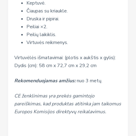
Keptuvė.
Čiaupas su kriaukle.
Druska ir pipirai.
Peiliai ×2.
Peilių laikiklis.
Virtuvės reikmenys.
Virtuvėlės išmatavimai: (plotis x aukštis x gylis):
Dydis (cm): 58 cm x 72,7 cm x 29,2 cm
Rekomenduojamas amžius:
nuo 3 metų.
CE ženklinimas yra prekės gamintojo
pareiškimas, kad produktas atitinka jam taikomus
Europos Komisijos direktyvų reikalavimus.