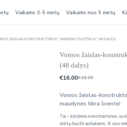
metų
Vaikams 3-5 metų
Vaikams nuo 5 metų
K
NIOS ŽAISLAS-KONSTRUKTORIUS "VANDENS ČIUOŽYKLA" (48 DALYS)
Vonios žaislas-konstru
(48 dalys)
€
16.00
€
18.00
Vonios žaislas-konstrukt
maudynes tikra švente!
Tai – kūrybinis konstruktorius, su
skirtą čiuožti ančiukams. Iš viso ri