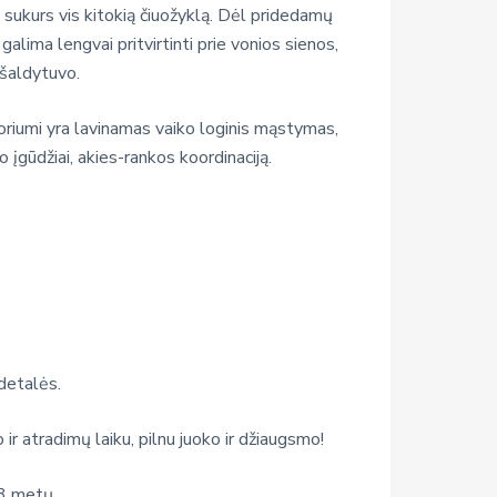
ą sukurs vis kitokią čiuožyklą. Dėl pridedamų
 galima lengvai pritvirtinti prie vonios sienos,
 šaldytuvo.
oriumi yra lavinamas vaiko loginis mąstymas,
įgūdžiai, akies-rankos koordinaciją.
 detalės.
 atradimų laiku, pilnu juoko ir džiaugsmo!
 3 metų.