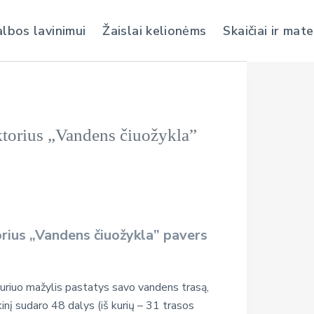
albos lavinimui
Žaislai kelionėms
Skaičiai ir mat
ktorius „Vandens čiuožykla”
orius „Vandens čiuožykla” pavers
 kuriuo mažylis pastatys savo vandens trasą,
nkinį sudaro 48 dalys (iš kurių – 31 trasos