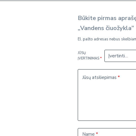
Būkite pirmas aprašę
„Vandens čiuožykla” 
El. pašto adresas nebus skelbia
JŪSŲ
ĮVERTINIMAS
*
Jūsų atsiliepimas
*
Name
*