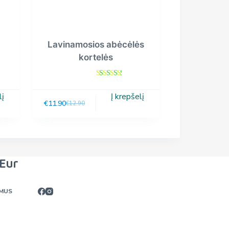
Lavinamosios abėcėlės
kortelės
Įvertini
mas:
5.00
iš
lį
Į krepšelį
5
€
11.90
€
12.90
Eur
 MUS