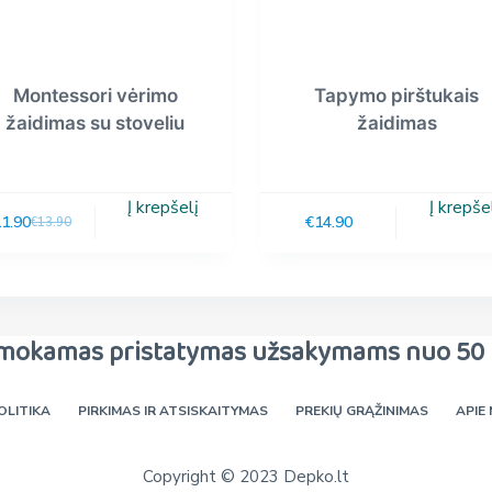
Montessori vėrimo
Tapymo pirštukais
žaidimas su stoveliu
žaidimas
Į krepšelį
Į krepše
11.90
€
14.90
€
13.90
mokamas pristatymas užsakymams nuo 50 
OLITIKA
PIRKIMAS IR ATSISKAITYMAS
PREKIŲ GRĄŽINIMAS
APIE
Copyright © 2023 Depko.lt