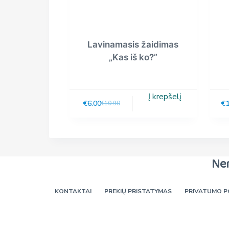
Lavinamasis žaidimas
„Kas iš ko?”
Į krepšelį
€
6.00
€
€
10.90
Ne
KONTAKTAI
PREKIŲ PRISTATYMAS
PRIVATUMO P