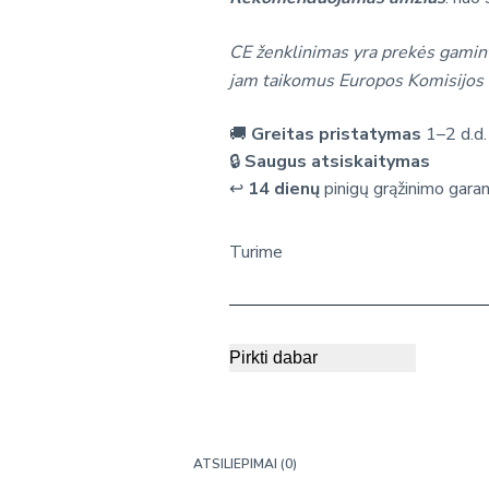
CE ženklinimas yra prekės gamint
jam taikomus Europos Komisijos 
🚚
Greitas pristatymas
1–2 d.d.
🔒
Saugus atsiskaitymas
↩️
14 dienų
pinigų grąžinimo garan
Turime
Pirkti dabar
ATSILIEPIMAI (0)