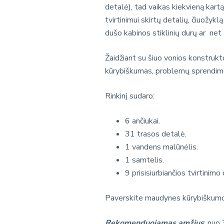
detalė), tad vaikas kiekvieną kart
tvirtinimui skirtų detalių, čiuožyklą
dušo kabinos stiklinių durų ar net
Žaidžiant su šiuo vonios konstrukt
kūrybiškumas, problemų sprendimo 
Rinkinį sudaro:
6 ančiukai.
31 trasos detalė.
1 vandens malūnėlis.
1 samtelis.
9 prisisiurbiančios tvirtinimo
Paverskite maudynes kūrybiškumo ir
Rekomenduojamas amžius
: nuo