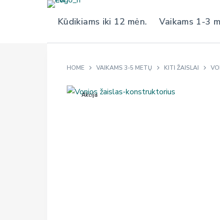
S
Kūdikiams iki 12 mėn.
Vaikams 1-3 
k
i
p
t
HOME
VAIKAMS 3-5 METŲ
KITI ŽAISLAI
VO
o
c
Akcija
o
n
t
e
n
t