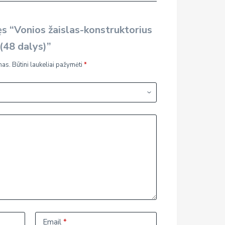
s “Vonios žaislas-konstruktorius
(48 dalys)”
mas.
Būtini laukeliai pažymėti
*
Email
*