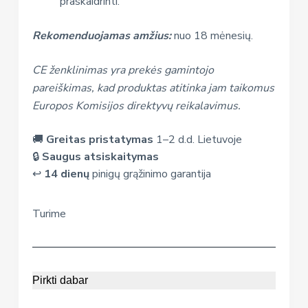
praskaidrinti.
Rekomenduojamas amžius:
nuo 18 mėnesių.
CE ženklinimas yra prekės gamintojo
pareiškimas, kad produktas atitinka jam taikomus
Europos Komisijos direktyvų reikalavimus.
🚚
Greitas pristatymas
1–2 d.d. Lietuvoje
🔒
Saugus atsiskaitymas
↩️
14 dienų
pinigų grąžinimo garantija
Turime
Pirkti dabar