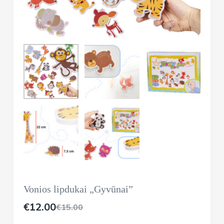
Vonios lipdukai „Gyvūnai”
€
12.00
€
15.00