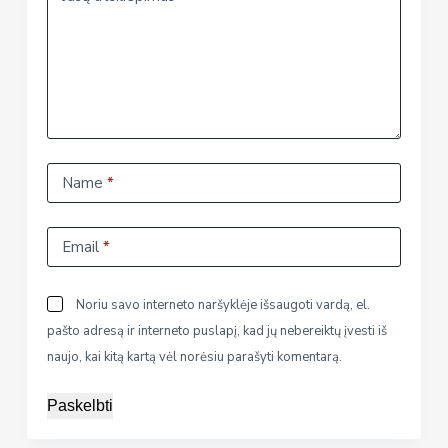
Name
*
Email
*
Noriu savo interneto naršyklėje išsaugoti vardą, el.
pašto adresą ir interneto puslapį, kad jų nebereiktų įvesti iš
naujo, kai kitą kartą vėl norėsiu parašyti komentarą.
Paskelbti