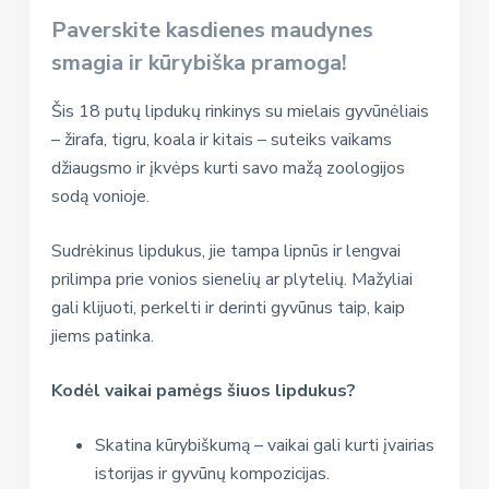
Paverskite kasdienes maudynes
smagia ir kūrybiška pramoga!
Šis 18 putų lipdukų rinkinys su mielais gyvūnėliais
– žirafa, tigru, koala ir kitais – suteiks vaikams
džiaugsmo ir įkvėps kurti savo mažą zoologijos
sodą vonioje.
Sudrėkinus lipdukus, jie tampa lipnūs ir lengvai
prilimpa prie vonios sienelių ar plytelių. Mažyliai
gali klijuoti, perkelti ir derinti gyvūnus taip, kaip
jiems patinka.
Kodėl vaikai pamėgs šiuos lipdukus?
Skatina kūrybiškumą – vaikai gali kurti įvairias
istorijas ir gyvūnų kompozicijas.