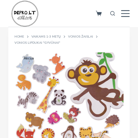
S
k
i
p
HOME
VAIKAMS 1-3 METŲ
VONIOS ŽAISLAI
t
VONIOS LIPDUKAI "GYVŪNAI"
o
c
Akcija
o
n
t
e
n
t