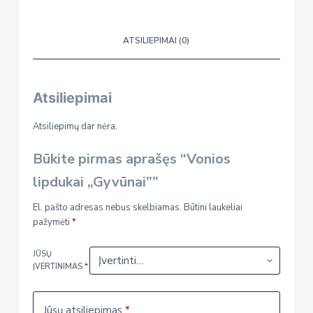
ATSILIEPIMAI (0)
Atsiliepimai
Atsiliepimų dar nėra.
Būkite pirmas aprašęs “Vonios
lipdukai „Gyvūnai””
El. pašto adresas nebus skelbiamas.
Būtini laukeliai
pažymėti
*
JŪSŲ
ĮVERTINIMAS
*
Jūsų atsiliepimas
*