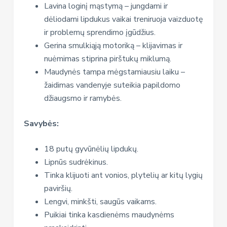
Lavina loginį mąstymą – jungdami ir
dėliodami lipdukus vaikai treniruoja vaizduotę
ir problemų sprendimo įgūdžius.
Gerina smulkiąją motoriką – klijavimas ir
nuėmimas stiprina pirštukų miklumą.
Maudynės tampa mėgstamiausiu laiku –
žaidimas vandenyje suteikia papildomo
džiaugsmo ir ramybės.
Savybės:
18 putų gyvūnėlių lipdukų.
Lipnūs sudrėkinus.
Tinka klijuoti ant vonios, plytelių ar kitų lygių
paviršių.
Lengvi, minkšti, saugūs vaikams.
Puikiai tinka kasdienėms maudynėms