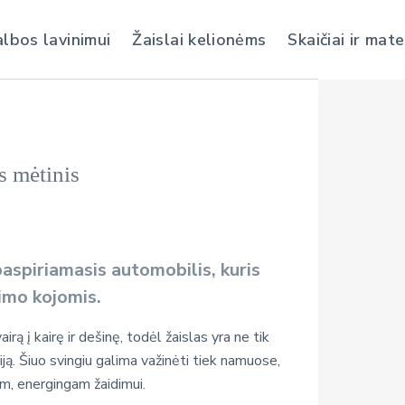
albos lavinimui
Žaislai kelionėms
Skaičiai ir mat
s mėtinis
paspiriamasis automobilis, kuris
mimo kojomis
.
rą į kairę ir dešinę, todėl žaislas yra ne tik
iją. Šiuo svingiu galima važinėti tiek namuose,
iam, energingam žaidimui.