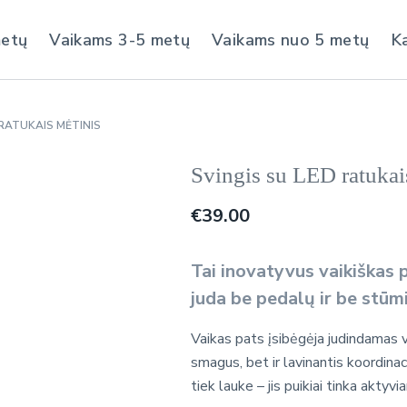
metų
Vaikams 3-5 metų
Vaikams nuo 5 metų
K
 RATUKAIS MĖTINIS
Svingis su LED ratukai
€
39.00
Tai inovatyvus vaikiškas 
juda
be pedalų ir be stū
Vaikas pats įsibėgėja judindamas vai
smagus, bet ir lavinantis koordinac
tiek lauke – jis puikiai tinka aktyv