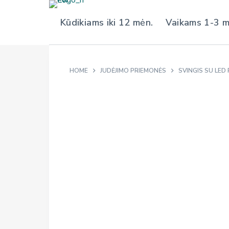
S
Kūdikiams iki 12 mėn.
Vaikams 1-3 
k
i
p
t
HOME
JUDĖJIMO PRIEMONĖS
SVINGIS SU LED
o
c
o
n
t
e
n
t