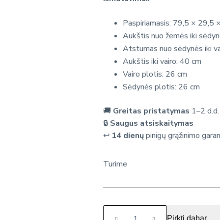
Paspiriamasis: 79,5 × 29,5 
Aukštis nuo žemės iki sėdy
Atstumas nuo sėdynės iki va
Aukštis iki vairo: 40 cm
Vairo plotis: 26 cm
Sėdynės plotis: 26 cm
🚚
Greitas pristatymas
1–2 d.d.
🔒
Saugus atsiskaitymas
↩️
14 dienų
pinigų grąžinimo garan
Turime
produkto
Pirkti dabar