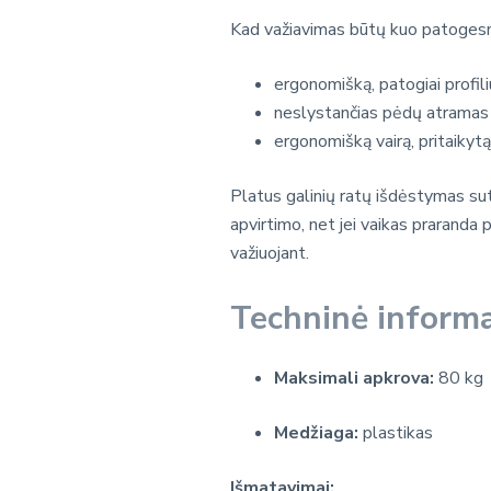
Kad važiavimas būtų kuo patogesnis
ergonomišką, patogiai profi
neslystančias pėdų atramas
ergonomišką vairą, pritaikyt
Platus galinių ratų išdėstymas sut
apvirtimo, net jei vaikas praranda 
važiuojant.
Techninė informa
Maksimali apkrova:
80 kg
Medžiaga:
plastikas
Išmatavimai: