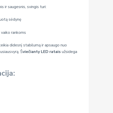
 ir saugesnis, svingis turi:
liuotą sėdynę
ą vaiko rankoms
eikia didesnį stabilumą ir apsaugo nuo
pusiausvyrą. Š
viečianty LED ratais
užsidega
cija: