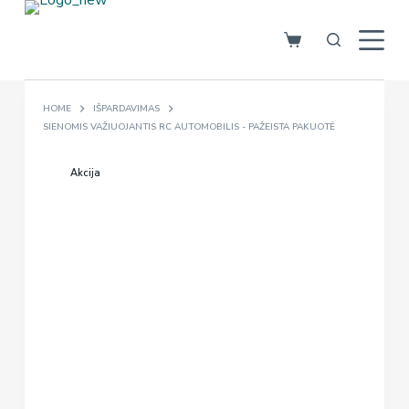
S
k
i
p
HOME
IŠPARDAVIMAS
t
SIENOMIS VAŽIUOJANTIS RC AUTOMOBILIS - PAŽEISTA PAKUOTĖ
o
c
Akcija
o
n
t
e
n
t