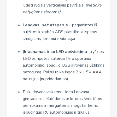
judėti lygiais vertikaliais paviršiais.
(Netinka
nelygioms sienoms)
Lengvas, bet atsparus
– pagamintas iš
aukštos kokybės ABS plastiko, atsparus
smūgiams, kritimui ir vibracijai.
Įkraunamas ir su LED apšvietimu
– ryškios
LED lemputės suteikia tikro sportinio
automobilio įspūdį, o USB įkrovimas užtikrina
patogumą. Pultui reikalingos 2 x 1.5V AAA
baterijos (nepridedamos).
Puiki dovana vaikams – ideali dovana
gimtadieniui, Kalėdoms ar kitoms šventėms
berniukams ir mergaitėms, mėgstantiems
įspūdingus RC automobilius ir triukus.