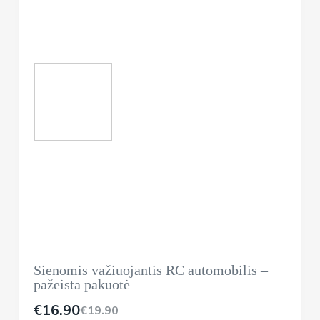
Sienomis važiuojantis RC automobilis –
pažeista pakuotė
€
16.90
€
19.90