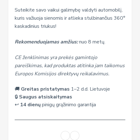
Suteikite savo vaikui galimybę valdyti automobilį,
kuris važiuoja sienomis ir atlieka stulbinančius 360°
kaskadinius triukus!
Rekomenduojamas amžius:
nuo 8 metų.
CE ženklinimas yra prekės gamintojo
pareiškimas, kad produktas atitinka jam taikomus
Europos Komisijos direktyvų reikalavimus.
🚚
Greitas pristatymas
1–2 d.d. Lietuvoje
🔒
Saugus atsiskaitymas
↩️
14 dienų
pinigų grąžinimo garantija