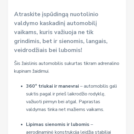
Atraskite įspūdingą
nuotolinio
valdymo kaskadinį automobilį
vaikams
, kuris važiuoja ne tik
grindimis, bet ir
sienomis, langais,
veidrodžiais bei lubomis
!
Šis žaislinis automobilis sukurtas tikram adrenalino
kupinam žaidimui.
360° triukai ir manevrai
– automobilis gali
suktis pagal ir prieš laikrodžio rodyklę,
važiuoti pirmyn bei atgal. Paprastas
valdymas tinka net mažiems vaikams.
Lipimas sienomis ir lubomis
–
aerodinaminė konstrukcija leidžia stabiliai