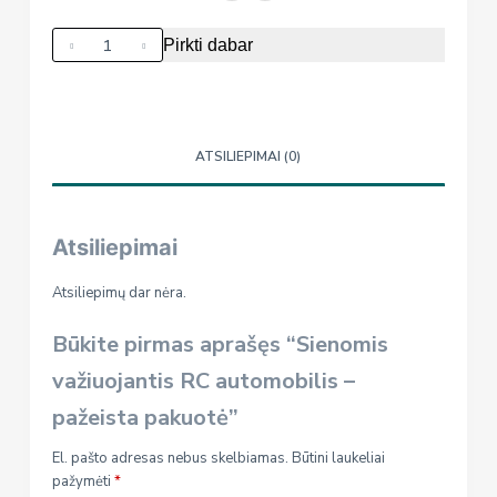
produkto
Pirkti dabar
kiekis:
Sienomis
važiuojantis
RC
ATSILIEPIMAI (0)
automobilis
-
pažeista
Atsiliepimai
pakuotė
Atsiliepimų dar nėra.
Būkite pirmas aprašęs “Sienomis
važiuojantis RC automobilis –
pažeista pakuotė”
El. pašto adresas nebus skelbiamas.
Būtini laukeliai
pažymėti
*