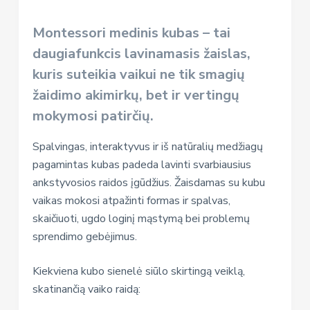
Montessori medinis kubas – tai
daugiafunkcis lavinamasis žaislas,
kuris suteikia vaikui ne tik smagių
žaidimo akimirkų, bet ir vertingų
mokymosi patirčių.
Spalvingas, interaktyvus ir iš natūralių medžiagų
pagamintas kubas padeda lavinti svarbiausius
ankstyvosios raidos įgūdžius. Žaisdamas su kubu
vaikas mokosi atpažinti formas ir spalvas,
skaičiuoti, ugdo loginį mąstymą bei problemų
sprendimo gebėjimus.
Kiekviena kubo sienelė siūlo skirtingą veiklą,
skatinančią vaiko raidą: