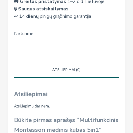
🚚
Greitas pristatymas
1–2 d.d. Lietuvoje
🔒
Saugus atsiskaitymas
↩️
14 dienų
pinigų grąžinimo garantija
Neturime
ATSILIEPIMAI (0)
Atsiliepimai
Atsiliepimų dar nėra.
Būkite pirmas aprašęs “Multifunkcinis
Montessori medinis kubas 5in1”