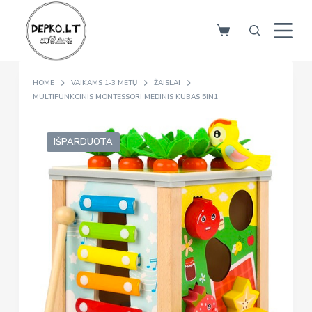
S
k
i
p
HOME
VAIKAMS 1-3 METŲ
ŽAISLAI
t
MULTIFUNKCINIS MONTESSORI MEDINIS KUBAS 5IN1
o
c
o
IŠPARDUOTA
n
t
e
n
t