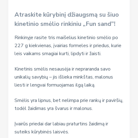
Atraskite kūrybinį džiaugsmą su šiuo
kinetinio smėlio rinkiniu „Fun sand”!
Rinkinyje rasite tris maišelius kinetinio smėlio po
227 g kiekvienas, įvairias formeles ir priedus, kurie
leis vaikams smagiai kurti, lipdyti ir žaisti.
Kinetinis smėlis nesausėja ir nepraranda savo
unikalių savybių – jis išlieka minkštas, malonus
liesti ir lengvai formuojamas ilgą laiką.
Smėlis yra lipnus, bet nelimpa prie rankų ir paviršių,
todėl žaidimas yra švarus ir malonus.
Įvairūs priedai dar labiau praturtins žaidimą ir
suteiks kūrybinės laisvės.