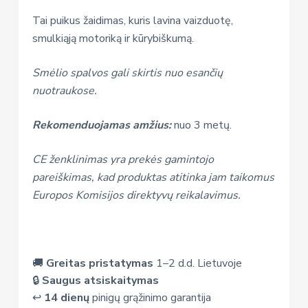
Tai puikus žaidimas, kuris lavina vaizduotę,
smulkiąją motoriką ir kūrybiškumą.
Smėlio spalvos gali skirtis nuo esančių
nuotraukose.
Rekomenduojamas amžius:
nuo 3 metų.
CE ženklinimas yra prekės gamintojo
pareiškimas, kad produktas atitinka jam taikomus
Europos Komisijos direktyvų reikalavimus.
🚚
Greitas pristatymas
1–2 d.d. Lietuvoje
🔒
Saugus atsiskaitymas
↩️
14 dienų
pinigų grąžinimo garantija