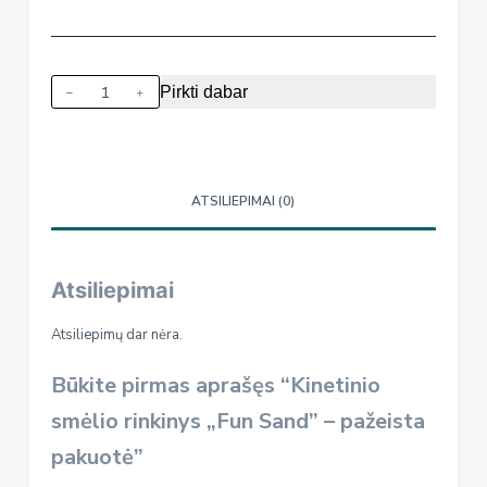
produkto
Pirkti dabar
kiekis:
Kinetinio
smėlio
rinkinys
ATSILIEPIMAI (0)
"Fun
Sand"
-
Atsiliepimai
pažeista
pakuotė
Atsiliepimų dar nėra.
Būkite pirmas aprašęs “Kinetinio
smėlio rinkinys „Fun Sand” – pažeista
pakuotė”