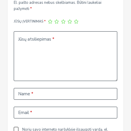
El. pašto adresas nebus skelbiamas.
Būtini laukeliai
pažymėti
*
JŪSŲ ĮVERTINIMAS
*
Jūsų atsiliepimas
*
Name
*
Email
*
Noriu savo interneto naršyklėje išsaugoti vardą, el.