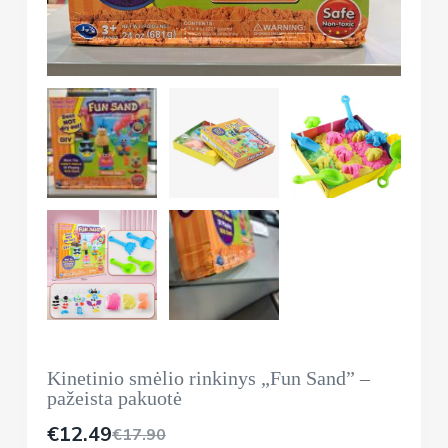
Kinetinio smėlio rinkinys „Fun Sand” –
pažeista pakuotė
€
12.49
€
17.90